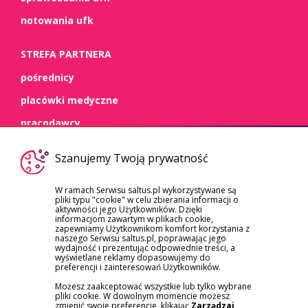
notowania ufk
STREFA PARTNERA
pośrednicy
placówki medyczne
pracodawcy
WSPARCIE
Szanujemy Twoją prywatność
kontakt
W ramach Serwisu saltus.pl wykorzystywane są
pliki typu "cookie" w celu zbierania informacji o
dokumenty
aktywności jego Użytkowników. Dzięki
informacjom zawartym w plikach cookie,
szkody/roszczenia
zapewniamy Użytkownikom komfort korzystania z
naszego Serwisu saltus.pl, poprawiając jego
reklamacje
wydajność i prezentując odpowiednie treści, a
wyświetlane reklamy dopasowujemy do
preferencji i zainteresowań Użytkowników.
Możesz zaakceptować wszystkie lub tylko wybrane
pliki cookie. W dowolnym momencie możesz
zmienić swoje preferencje, klikając
Zarządzaj