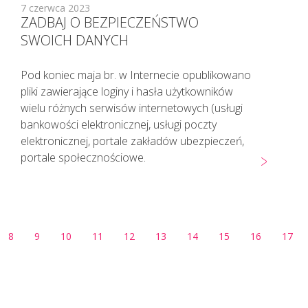
7 czerwca 2023
ZADBAJ O BEZPIECZEŃSTWO
SWOICH DANYCH
Pod koniec maja br. w Internecie opublikowano
pliki zawierające loginy i hasła użytkowników
wielu różnych serwisów internetowych (usługi
bankowości elektronicznej, usługi poczty
elektronicznej, portale zakładów ubezpieczeń,
portale społecznościowe.
8
9
10
11
12
13
14
15
16
17