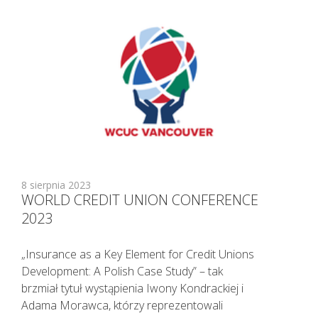
KAŻDEMU pacjentowi, również bez
cech infekcji, zgłaszającemu chęć
wizyty u lekarza należy najpierw
udzielić TELEPORADY. Tylko w
sytuacjach kiedy jest to niezbędne,
pacjent powinien zostać umówiony
na konkretną godzinę do lekarza.
Lekarz udzielający TELEPORADY na
podstawie przeprowadzonego
wywiadu medycznego i oceny stanu
zdrowia pacjenta ma możliwość
8 sierpnia 2023
wystawienia zwolnienia lekarskiego.
WORLD CREDIT UNION CONFERENCE
2023
„Insurance as a Key Element for Credit Unions
Development: A Polish Case Study” – tak
brzmiał tytuł wystąpienia Iwony Kondrackiej i
Adama Morawca, którzy reprezentowali