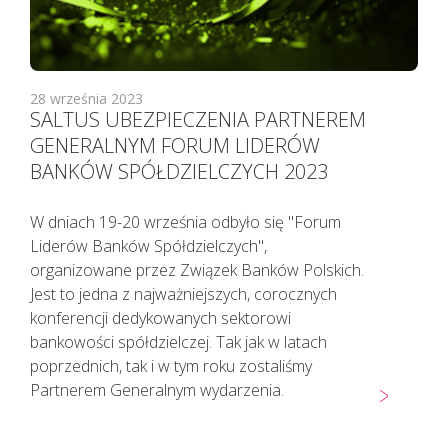
28 września 2023
SALTUS UBEZPIECZENIA PARTNEREM
GENERALNYM FORUM LIDERÓW
BANKÓW SPÓŁDZIELCZYCH 2023
W dniach 19-20 września odbyło się "Forum
Liderów Banków Spółdzielczych",
organizowane przez Związek Banków Polskich.
Jest to jedna z najważniejszych, corocznych
konferencji dedykowanych sektorowi
Pacjenci z objawami infekcji lub
bankowości spółdzielczej. Tak jak w latach
podejrzani o zakażenie
poprzednich, tak i w tym roku zostaliśmy
koronawirusem SARS CoV-2
Partnerem Generalnym wydarzenia.
TELEFONICZNIE przełożyli poradę
specjalistyczną na inny termin.