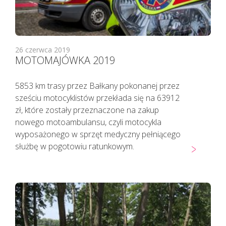
26 czerwca 2019
MOTOMAJÓWKA 2019
5853 km trasy przez Bałkany pokonanej przez
sześciu motocyklistów przekłada się na 63912
zł, które zostały przeznaczone na zakup
nowego motoambulansu, czyli motocykla
wyposażonego w sprzęt medyczny pełniącego
służbę w pogotowiu ratunkowym.
Pacjenci z objawami infekcji lub
podejrzani o zakażenie
koronawirusem SARS CoV-2
TELEFONICZNIE przełożyli poradę
specjalistyczną na inny termin.