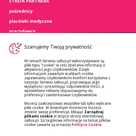
STREFA PARTNERA
pośrednicy
placówki medyczne
pracodawcy
WSPARCIE
Szanujemy Twoją prywatność
kontakt
W ramach Serwisu saltus.pl wykorzystywane są
pliki typu "cookie" w celu zbierania informacji o
dokumenty
aktywności jego Użytkowników. Dzięki
informacjom zawartym w plikach cookie,
szkody/roszczenia
zapewniamy Użytkownikom komfort korzystania z
naszego Serwisu saltus.pl, poprawiając jego
reklamacje
wydajność i prezentując odpowiednie treści, a
wyświetlane reklamy dopasowujemy do
preferencji i zainteresowań Użytkowników.
Możesz zaakceptować wszystkie lub tylko wybrane
pliki cookie. W dowolnym momencie możesz
zmienić swoje preferencje, klikając
Zarządzaj
plikami cookie
w stopce strony internetowej
saltus.pl. Szczegółowe informacje na temat plików
APLIKACJA SALTUS ZDROWIE
cookie zawarte są w naszej
Polityce Cookie
.