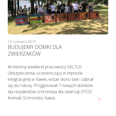
KAŻDEMU pacjentowi, również bez
cech infekcji, zgłaszającemu chęć
wizyty u lekarza należy najpierw
udzielić TELEPORADY. Tylko w
sytuacjach kiedy jest to niezbędne,
pacjent powinien zostać umówiony
na konkretną godzinę do lekarza.
19 czerwca 2019
Lekarz udzielający TELEPORADY na
BUDUJEMY DOMKI DLA
podstawie przeprowadzonego
ZWIERZAKÓW
wywiadu medycznego i oceny stanu
zdrowia pacjenta ma możliwość
W miniony weekend pracownicy SALTUS
wystawienia zwolnienia lekarskiego.
Ubezpieczenia, uczestniczący w imprezie
integracyjnej w Iławie, wstali skoro świt i zabrali
się do roboty. Przygotowali 7 nowych domków
dla rezydentów schroniska dla zwierząt OTOZ
Animals Schronisko Iława.