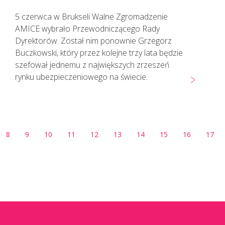
5 czerwca w Brukseli Walne Zgromadzenie
AMICE wybrało Przewodniczącego Rady
Dyrektorów. Został nim ponownie Grzegorz
Buczkowski, który przez kolejne trzy lata będzie
szefował jednemu z największych zrzeszeń
rynku ubezpieczeniowego na świecie.
8
9
10
11
12
13
14
15
16
17