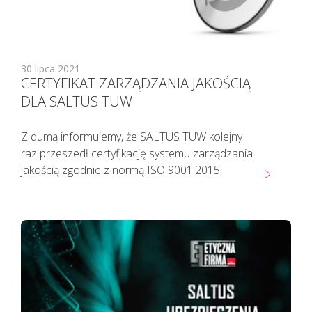
30 lipca 2021
CERTYFIKAT ZARZĄDZANIA JAKOŚCIĄ
DLA SALTUS TUW
Z dumą informujemy, że SALTUS TUW kolejny
raz przeszedł certyfikację systemu zarządzania
jakością zgodnie z normą ISO 9001:2015.
Pacjenci z objawami infekcji lub
podejrzani o zakażenie
koronawirusem SARS CoV-2
TELEFONICZNIE przełożyli poradę
specjalistyczną na inny termin.