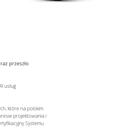
 do lekarza. Lekarz udzielający TELEPORADY
żliwość wystawienia zwolnienia
raz przeszło
W usług
h, które na polskim
kresie projektowania i
rtyfikacyjny Systemu