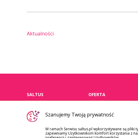
Aktualności
SALTUS
OFERTA
o nas
dla klientów
Szanujemy Twoją prywatność
indywidualnych
aktualności
dla firm i instytucji
W ramach Serwisu saltus.pl wykorzystywane są pliki t
kariera
zapewniamy Użytkownikom komfort korzystania z nasz
zdrowie
preferencji i zainteresowań Użytkowników.