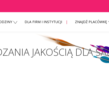
RODZINY
DLA FIRM I INSTYTUCJI
ZNAJDŹ PLACÓWKĘ
S TUW
o,
DZANIA JAKOŚCIĄ DLA S
jrzani o zakażenie koronawirusem SARS CoV-2 TELEFONIC
infekcji, zgłaszającemu chęć wizyty u lekarza należy 