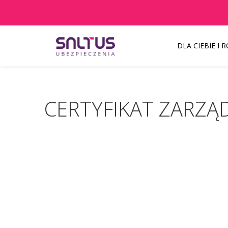
DLA CIEBIE I 
Aktualności
CERTYFIKAT ZARZĄDZANIA JAKOŚCIĄ DLA SALTU
Szanowni Państw
CERTYFIKAT ZARZĄ
Pacjenci z objawami infekcji lub pode
inny termin.
KAŻDEMU pacjentowi, również bez cech 