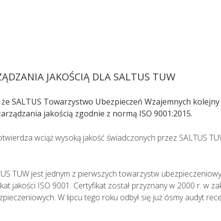
pacjent powinien zostać umówiony na konkretną godzinę
adu medycznego i oceny stanu zdrowia pacjenta ma mo
ZĄDZANIA JAKOŚCIĄ DLA SALTUS TUW
 że SALTUS Towarzystwo Ubezpieczeń Wzajemnych kolejny 
zarządzania jakością zgodnie z normą ISO 9001:2015.
potwierdza wciąż wysoką jakość świadczonych przez SALTUS TU
US TUW jest jednym z pierwszych towarzystw ubezpieczeniowyc
kat jakości ISO 9001. Certyfikat został przyznany w 2000 r. w za
pieczeniowych. W lipcu tego roku odbył się już ósmy audyt rece