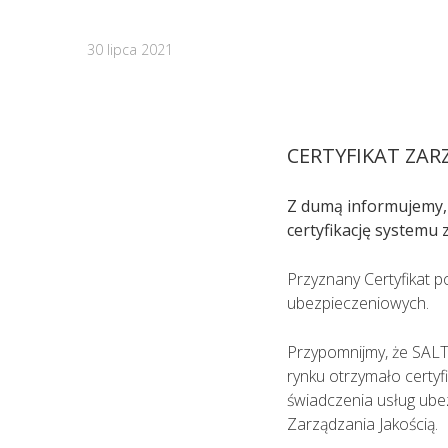
sytuacjach kiedy jest to niezbędne, 
na podstawie przeprowadzonego wywi
30 lipca 2021
lekarskiego.
CERTYFIKAT ZAR
Z dumą informujemy,
certyfikację systemu 
Przyznany Certyfikat 
ubezpieczeniowych.
Przypomnijmy, że SALT
rynku otrzymało certyfi
świadczenia usług ubez
Zarządzania Jakością.