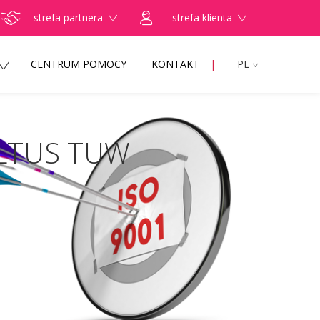
strefa partnera
strefa klienta
CENTRUM POMOCY
KONTAKT
PL
ALTUS TUW
ZNIE przełożyli poradę specjalistyczną na
najpierw udzielić TELEPORADY. Tylko w