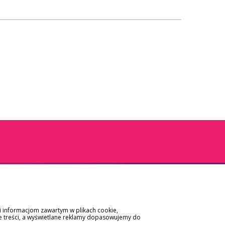
ki informacjom zawartym w plikach cookie,
e treści, a wyświetlane reklamy dopasowujemy do
APLIKACJA SALTUS ZDROWIE