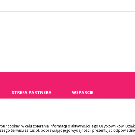
STREFA PARTNERA
WSPARCIE
pośrednicy
kontakt
placówki medyczne
dokumenty
ypu "cookie" w celu zbierania informacji o aktywności jego Użytkowników. Dzię
pracodawcy
szkody/roszczenia
ego Serwisu saltus.pl, poprawiając jego wydajność i prezentując odpowiedni