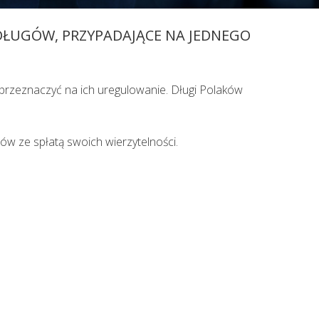
 do lekarza. Lekarz udzielający TELEPORADY
 DŁUGÓW, PRZYPADAJĄCE NA JEDNEGO
żliwość wystawienia zwolnienia
i przeznaczyć na ich uregulowanie. Długi Polaków
 ze spłatą swoich wierzytelności.