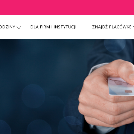
RODZINY
DLA FIRM I INSTYTUCJI
ZNAJDŹ PLACÓWKĘ
o,
jrzani o zakażenie koronawirusem SARS CoV-2 TELEFONIC
infekcji, zgłaszającemu chęć wizyty u lekarza należy 