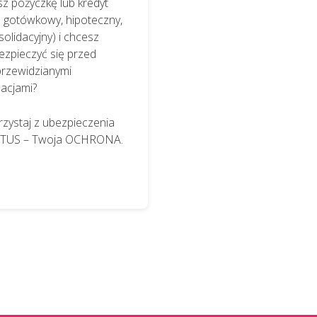
z pożyczkę lub kredyt
.: gotówkowy, hipoteczny,
olidacyjny) i chcesz
ezpieczyć się przed
przewidzianymi
uacjami?
rzystaj z ubezpieczenia
TUS – Twoja OCHRONA.