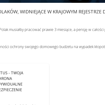
pacjent powinien zostać umówiony na konkretną godzinę
 POLAKÓW, WIDNIEJĄCE W KRAJOWYM REJESTRZE
adu medycznego i oceny stanu zdrowia pacjenta ma mo
y Polak musiałby pracować prawie 3 miesiące, a pensję w całośc
zności ochrony swojego domowego budżetu na wypadek kłopotów
TUS - TWOJA
HRONA
DYWIDUALNE
EZPIECZENIE