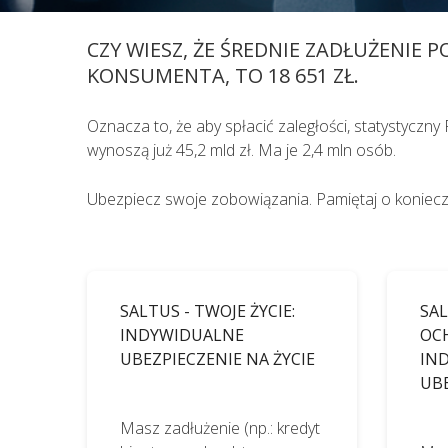
sytuacjach kiedy jest to niezbędne, 
CZY WIESZ, ŻE ŚREDNIE ZADŁUŻENIE
na podstawie przeprowadzonego wywi
lekarskiego.
KONSUMENTA, TO 18 651 ZŁ.
Oznacza to, że aby spłacić zaległości, statystyczn
wynoszą już 45,2 mld zł. Ma je 2,4 mln osób.
Ubezpiecz swoje zobowiązania. Pamiętaj o koniec
SALTUS - TWOJE ŻYCIE:
SAL
INDYWIDUALNE
OC
UBEZPIECZENIE NA ŻYCIE
IN
UB
Masz zadłużenie (np.: kredyt