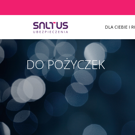
DLA CIEBIE I 
Do pożyczek
Szanowni Państw
DO POŻYCZEK
Pacjenci z objawami infekcji lub pode
inny termin.
KAŻDEMU pacjentowi, również bez cech 