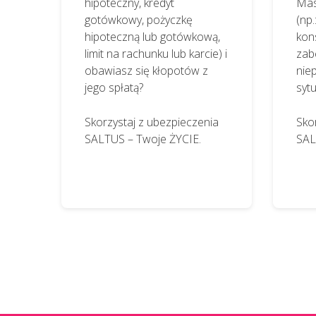
hipoteczny, kredyt
Mas
gotówkowy, pożyczkę
(np
hipoteczną lub gotówkową,
kons
limit na rachunku lub karcie) i
zab
obawiasz się kłopotów z
nie
jego spłatą?
syt
Skorzystaj z ubezpieczenia
Sko
SALTUS – Twoje ŻYCIE.
SAL