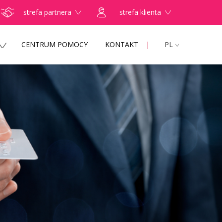
strefa partnera
strefa klienta
CENTRUM POMOCY
KONTAKT
PL
ZNIE przełożyli poradę specjalistyczną na
najpierw udzielić TELEPORADY. Tylko w