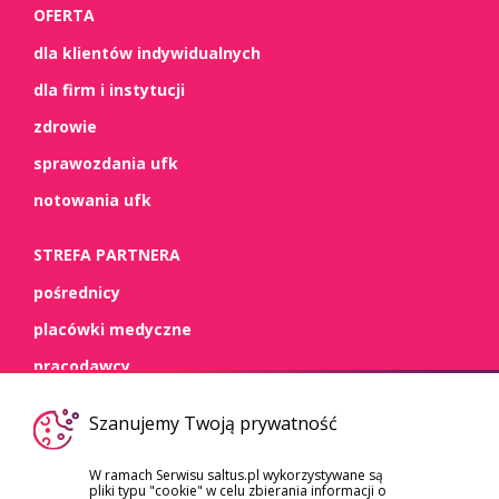
OFERTA
dla klientów indywidualnych
dla firm i instytucji
zdrowie
sprawozdania ufk
notowania ufk
STREFA PARTNERA
pośrednicy
placówki medyczne
pracodawcy
WSPARCIE
Szanujemy Twoją prywatność
kontakt
W ramach Serwisu saltus.pl wykorzystywane są
pliki typu "cookie" w celu zbierania informacji o
dokumenty