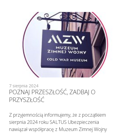
KAŻDEMU pacjentowi, również bez
cech infekcji, zgłaszającemu chęć
wizyty u lekarza należy najpierw
udzielić TELEPORADY. Tylko w
sytuacjach kiedy jest to niezbędne,
pacjent powinien zostać umówiony
na konkretną godzinę do lekarza.
Lekarz udzielający TELEPORADY na
podstawie przeprowadzonego
wywiadu medycznego i oceny stanu
zdrowia pacjenta ma możliwość
wystawienia zwolnienia lekarskiego.
7 sierpnia 2024
POZNAJ PRZESZŁOŚĆ, ZADBAJ O
PRZYSZŁOŚĆ
Z przyjemnością informujemy, że z początkiem
sierpnia 2024 roku SALTUS Ubezpieczenia
nawiązał współpracę z Muzeum Zimnej Wojny