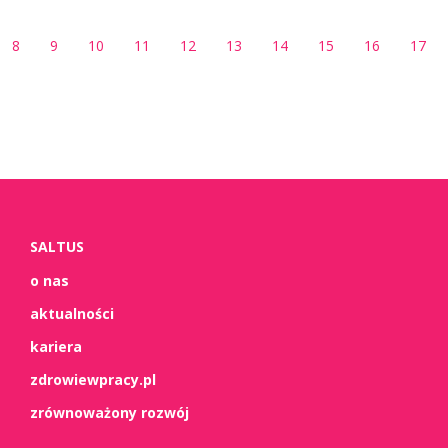
8
9
10
11
12
13
14
15
16
17
SALTUS
o nas
aktualności
kariera
zdrowiewpracy.pl
zrównoważony rozwój