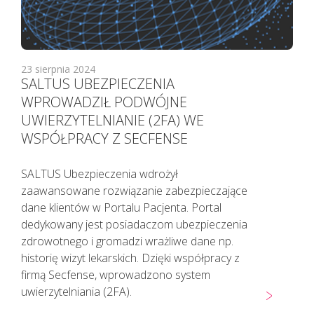
23 sierpnia 2024
SALTUS UBEZPIECZENIA
WPROWADZIŁ PODWÓJNE
UWIERZYTELNIANIE (2FA) WE
WSPÓŁPRACY Z SECFENSE
SALTUS Ubezpieczenia wdrożył
zaawansowane rozwiązanie zabezpieczające
dane klientów w Portalu Pacjenta. Portal
dedykowany jest posiadaczom ubezpieczenia
Pacjenci z objawami infekcji lub
zdrowotnego i gromadzi wrażliwe dane np.
podejrzani o zakażenie
historię wizyt lekarskich. Dzięki współpracy z
koronawirusem SARS CoV-2
firmą Secfense, wprowadzono system
TELEFONICZNIE przełożyli poradę
uwierzytelniania (2FA).
specjalistyczną na inny termin.