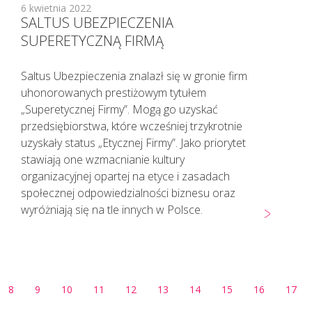
6 kwietnia 2022
SALTUS UBEZPIECZENIA
SUPERETYCZNĄ FIRMĄ
Saltus Ubezpieczenia znalazł się w gronie firm
uhonorowanych prestiżowym tytułem
„Superetycznej Firmy”. Mogą go uzyskać
przedsiębiorstwa, które wcześniej trzykrotnie
uzyskały status „Etycznej Firmy”. Jako priorytet
stawiają one wzmacnianie kultury
organizacyjnej opartej na etyce i zasadach
społecznej odpowiedzialności biznesu oraz
wyróżniają się na tle innych w Polsce.
8
9
10
11
12
13
14
15
16
17