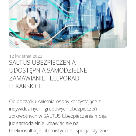
KAŻDEMU pacjentowi, również bez
cech infekcji, zgłaszającemu chęć
wizyty u lekarza należy najpierw
udzielić TELEPORADY. Tylko w
sytuacjach kiedy jest to niezbędne,
pacjent powinien zostać umówiony
na konkretną godzinę do lekarza.
Lekarz udzielający TELEPORADY na
12 kwietnia 2022
podstawie przeprowadzonego
SALTUS UBEZPIECZENIA
wywiadu medycznego i oceny stanu
UDOSTĘPNIA SAMODZIELNE
zdrowia pacjenta ma możliwość
ZAMAWIANIE TELEPORAD
wystawienia zwolnienia lekarskiego.
LEKARSKICH
Od początku kwietnia osoby korzystające z
indywidualnych i grupowych ubezpieczeń
zdrowotnych w SALTUS Ubezpieczenia mogą
już samodzielnie umawiać się na
telekonsultacje internistyczne i specjalistyczne