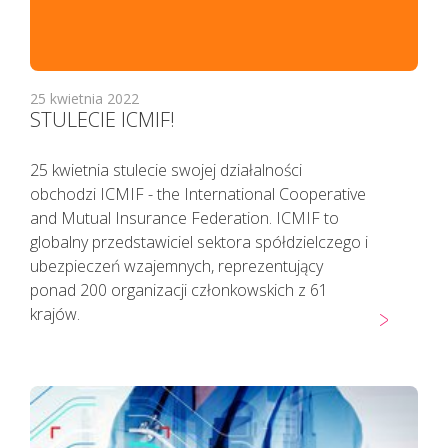
25 kwietnia 2022
STULECIE ICMIF!
25 kwietnia stulecie swojej działalności
obchodzi ICMIF - the International Cooperative
and Mutual Insurance Federation. ICMIF to
globalny przedstawiciel sektora spółdzielczego i
ubezpieczeń wzajemnych, reprezentujący
ponad 200 organizacji członkowskich z 61
krajów.
Pacjenci z objawami infekcji lub
podejrzani o zakażenie
koronawirusem SARS CoV-2
TELEFONICZNIE przełożyli poradę
specjalistyczną na inny termin.