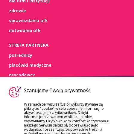
dla firm i instytucji
zdrowie
sprawozdania ufk
notowania ufk
STREFA PARTNERA
pośrednicy
placówki medyczne
pracodawcy
WSPARCIE
Szanujemy Twoją prywatność
kontakt
W ramach Serwisu saltus.pl wykorzystywane są
pliki typu "cookie" w celu zbierania informacji o
dokumenty
aktywności jego Użytkowników. Dzięki
informacjom zawartym w plikach cookie,
szkody/roszczenia
zapewniamy Użytkownikom komfort korzystania z
naszego Serwisu saltus.pl, poprawiając jego
reklamacje
wydajność i prezentując odpowiednie treści, a
wyświetlane reklamy dopasowujemy do