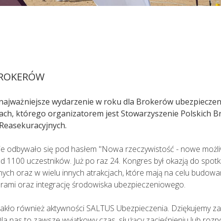
pacjent powinien zostać umówiony na konkretną godzinę
adu medycznego i oceny stanu zdrowia pacjenta ma mo
BROKERÓW
 najważniejsze wydarzenie w roku dla Brokerów ubezpiecze
ch, którego organizatorem jest Stowarzyszenie Polskich 
Reasekuracyjnych.
e odbywało się pod hasłem "Nowa rzeczywistość - nowe możliw
d 1100 uczestników. Już po raz 24. Kongres był okazją do spot
ch oraz w wielu innych atrakcjach, które mają na celu budowani
kerami oraz integrację środowiska ubezpieczeniowego.
rakło również aktywności SALTUS Ubezpieczenia. Dziękujemy za 
la nas to zawsze wyjątkowy czas, służący zacieśnieniu lub roz