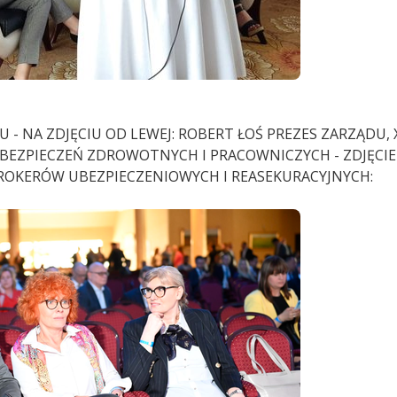
 - NA ZDJĘCIU OD LEWEJ: ROBERT ŁOŚ PREZES ZARZĄDU,
BEZPIECZEŃ ZDROWOTNYCH I PRACOWNICZYCH - ZDJĘCI
ROKERÓW UBEZPIECZENIOWYCH I REASEKURACYJNYCH: