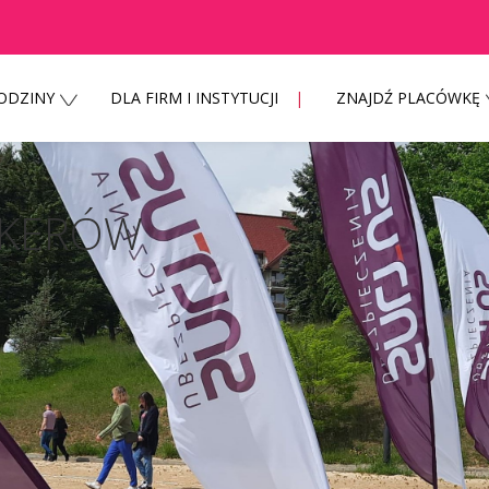
RODZINY
DLA FIRM I INSTYTUCJI
ZNAJDŹ PLACÓWKĘ
o,
OKERÓW
jrzani o zakażenie koronawirusem SARS CoV-2 TELEFONIC
infekcji, zgłaszającemu chęć wizyty u lekarza należy 