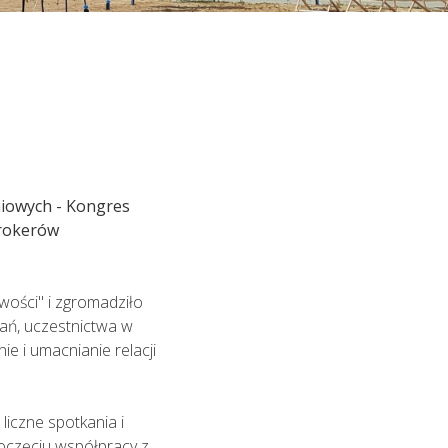
 do lekarza. Lekarz udzielający TELEPORADY
żliwość wystawienia zwolnienia
niowych - Kongres
Brokerów
ości" i zgromadziło
kań, uczestnictwa w
e i umacnianie relacji
liczne spotkania i
poczęciu współpracy z