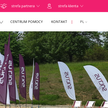
strefa partnera
strefa klienta
CENTRUM POMOCY
KONTAKT
PL
ZNIE przełożyli poradę specjalistyczną na
najpierw udzielić TELEPORADY. Tylko w