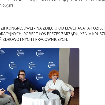
niowymi.
JI KONGRESOWEJ - NA ZDJĘCIU OD LEWEJ: AGATA KOZIEŁ
RACYJNYCH, ROBERT ŁOŚ PREZES ZARZĄDU, XENIA KRUS
EŃ ZDROWOTNYCH I PRACOWNICZYCH: