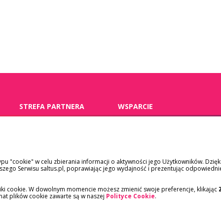
STREFA PARTNERA
WSPARCIE
pośrednicy
kontakt
placówki medyczne
dokumenty
ypu "cookie" w celu zbierania informacji o aktywności jego Użytkowników. Dzię
pracodawcy
szkody/roszczenia
ego Serwisu saltus.pl, poprawiając jego wydajność i prezentując odpowiedni
reklamacje
iki cookie. W dowolnym momencie możesz zmienić swoje preferencje, klikając
emat plików cookie zawarte są w naszej
Polityce Cookie
.