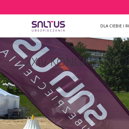
DLA CIEBIE I 
Aktualności
XXIV KONGRES BROKERÓW
Szanowni Państw
XXIV KONGRES BR
Pacjenci z objawami infekcji lub pode
inny termin.
KAŻDEMU pacjentowi, również bez cech 