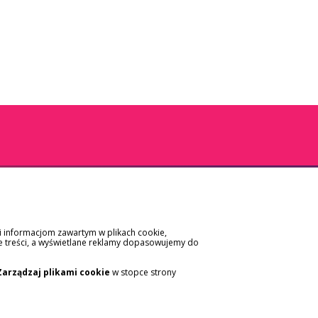
ki informacjom zawartym w plikach cookie,
e treści, a wyświetlane reklamy dopasowujemy do
APLIKACJA SALTUS ZDROWIE
Zarządzaj plikami cookie
w stopce strony