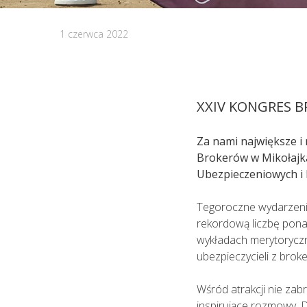
sytuacjach kiedy jest to niezbędne, 
na podstawie przeprowadzonego wywi
1 czerwca 2022
lekarskiego.
XXIV KONGRES 
Za nami największe i
Brokerów w Mikołajka
Ubezpieczeniowych i 
Tegoroczne wydarzeni
rekordową liczbę pona
wykładach merytoryczny
ubezpieczycieli z bro
Wśród atrakcji nie zab
inspirujące rozmowy. D