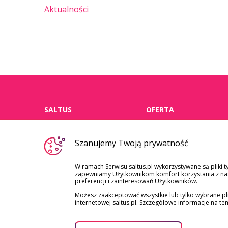
Aktualności
SALTUS
OFERTA
o nas
dla klientów
Szanujemy Twoją prywatność
indywidualnych
aktualności
dla firm i instytucji
W ramach Serwisu saltus.pl wykorzystywane są pliki t
kariera
zapewniamy Użytkownikom komfort korzystania z nasz
zdrowie
preferencji i zainteresowań Użytkowników.
zdrowiewpracy.pl
Możesz zaakceptować wszystkie lub tylko wybrane pl
sprawozdania ufk
zrównoważony rozwój
internetowej saltus.pl. Szczegółowe informacje na t
notowania ufk