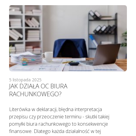
5 listopada 2025
JAK DZIAŁA OC BIURA
RACHUNKOWEGO?
Pacjenci z objawami infekcji lub
podejrzani o zakażenie
Literówka w deklaracji, błędna interpretacja
koronawirusem SARS CoV-2
przepisu czy przeoczenie terminu - skutki takiej
TELEFONICZNIE przełożyli poradę
pomyłki biura rachunkowego to konsekwencje
specjalistyczną na inny termin.
finansowe. Dlatego każda działalność w tej