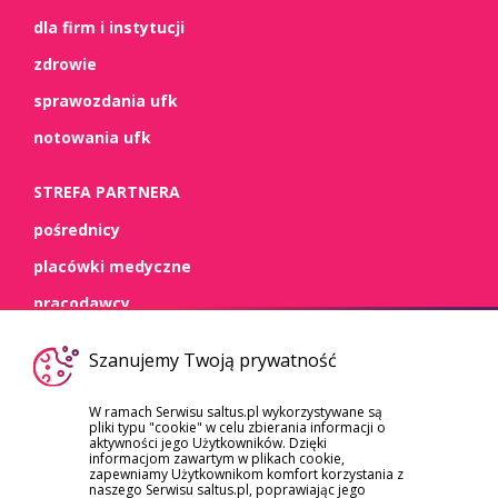
dla firm i instytucji
zdrowie
sprawozdania ufk
notowania ufk
STREFA PARTNERA
pośrednicy
placówki medyczne
pracodawcy
WSPARCIE
Szanujemy Twoją prywatność
kontakt
W ramach Serwisu saltus.pl wykorzystywane są
pliki typu "cookie" w celu zbierania informacji o
dokumenty
aktywności jego Użytkowników. Dzięki
informacjom zawartym w plikach cookie,
szkody/roszczenia
zapewniamy Użytkownikom komfort korzystania z
naszego Serwisu saltus.pl, poprawiając jego