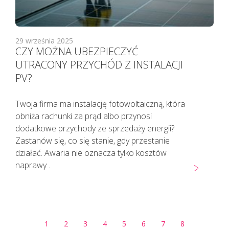
29 września 2025
CZY MOŻNA UBEZPIECZYĆ
UTRACONY PRZYCHÓD Z INSTALACJI
PV?
Twoja firma ma instalację fotowoltaiczną, która
obniża rachunki za prąd albo przynosi
dodatkowe przychody ze sprzedaży energii?
Zastanów się, co się stanie, gdy przestanie
działać. Awaria nie oznacza tylko kosztów
naprawy .
1
2
3
4
5
6
7
8