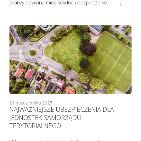
KAŻDEMU pacjentowi, również bez
branży powinna mieć solidne ubezpieczenie.
cech infekcji, zgłaszającemu chęć
wizyty u lekarza należy najpierw
udzielić TELEPORADY. Tylko w
sytuacjach kiedy jest to niezbędne,
pacjent powinien zostać umówiony
na konkretną godzinę do lekarza.
Lekarz udzielający TELEPORADY na
podstawie przeprowadzonego
wywiadu medycznego i oceny stanu
zdrowia pacjenta ma możliwość
wystawienia zwolnienia lekarskiego.
21 października 2025
NAJWAŻNIEJSZE UBEZPIECZENIA DLA
JEDNOSTEK SAMORZĄDU
TERYTORIALNEGO