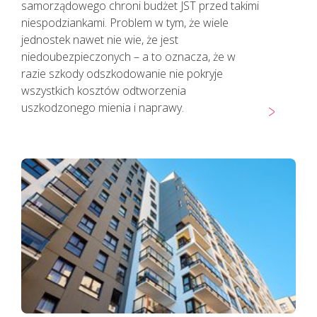
KAŻDEMU pacjentowi, również bez
samorządowego chroni budżet JST przed takimi
cech infekcji, zgłaszającemu chęć
niespodziankami. Problem w tym, że wiele
wizyty u lekarza należy najpierw
jednostek nawet nie wie, że jest
udzielić TELEPORADY. Tylko w
niedoubezpieczonych – a to oznacza, że w
sytuacjach kiedy jest to niezbędne,
razie szkody odszkodowanie nie pokryje
pacjent powinien zostać umówiony
wszystkich kosztów odtworzenia
na konkretną godzinę do lekarza.
uszkodzonego mienia i naprawy.
Lekarz udzielający TELEPORADY na
podstawie przeprowadzonego
wywiadu medycznego i oceny stanu
zdrowia pacjenta ma możliwość
wystawienia zwolnienia lekarskiego.