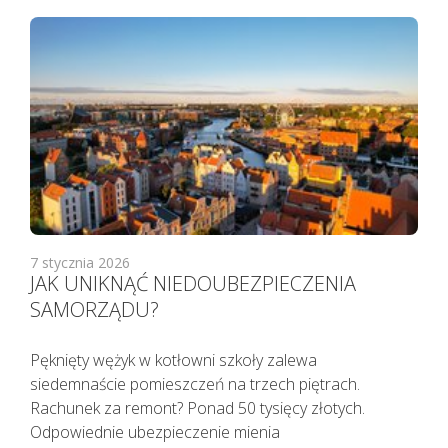
7 stycznia 2026
JAK UNIKNĄĆ NIEDOUBEZPIECZENIA
SAMORZĄDU?
Pacjenci z objawami infekcji lub
podejrzani o zakażenie
Pęknięty wężyk w kotłowni szkoły zalewa
koronawirusem SARS CoV-2
siedemnaście pomieszczeń na trzech piętrach.
TELEFONICZNIE przełożyli poradę
Rachunek za remont? Ponad 50 tysięcy złotych.
specjalistyczną na inny termin.
Odpowiednie ubezpieczenie mienia