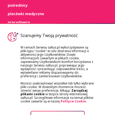
pośrednicy
placówki medyczne
pracodawcy
WSPARCIE
Szanujemy Twoją prywatność
kontakt
W ramach Serwisu saltus.pl wykorzystywane są
pliki typu "cookie" w celu zbierania informacji o
dokumenty
aktywności jego Użytkowników. Dzięki
informacjom zawartym w plikach cookie,
szkody/roszczenia
zapewniamy Użytkownikom komfort korzystania z
naszego Serwisu saltus.pl, poprawiając jego
reklamacje
wydajność i prezentując odpowiednie treści, a
wyświetlane reklamy dopasowujemy do
preferencji i zainteresowań Użytkowników.
Możesz zaakceptować wszystkie lub tylko wybrane
pliki cookie. W dowolnym momencie możesz
zmienić swoje preferencje, klikając
Zarządzaj
plikami cookie
w stopce strony internetowej
saltus.pl. Szczegółowe informacje na temat plików
APLIKACJA SALTUS ZDROWIE
cookie zawarte są w naszej
Polityce Cookie
.