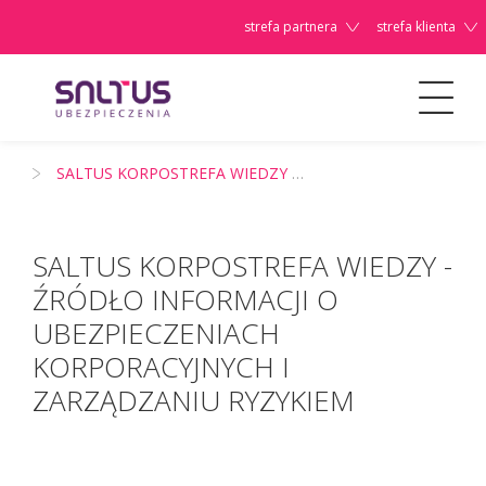
strefa partnera
strefa klienta
Dla Firm/Instytucji
SALTUS KORPOSTREFA WIEDZY - źródło informacji o ubezpieczeniach korporacyjnych i zarządzaniu ryzykiem
Szanowni
Państwo,
SALTUS KORPOSTREFA WIEDZY -
ŹRÓDŁO INFORMACJI O
UBEZPIECZENIACH
KORPORACYJNYCH I
ZARZĄDZANIU RYZYKIEM