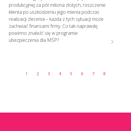
produkcyjnej za pół miliona złotych, roszczenie
klienta po uszkodzeniu jego mienia podczas
realizacji zlecenia – każda z tych sytuacji może
zachwiać finansami firmy. Co tak naprawdę
powinno znaleźć się w programie
ubezpieczenia dla MŚP?
1
2
3
4
5
6
7
8