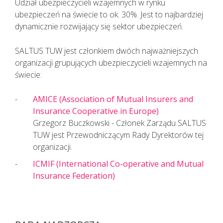
Udział ubezpieczycieli wzajemnych w rynku
KAŻDEMU pacjentowi, również bez
ubezpieczeń na świecie to ok. 30%. Jest to najbardziej
cech infekcji, zgłaszającemu chęć
dynamicznie rozwijający się sektor ubezpieczeń.
wizyty u lekarza należy najpierw
udzielić TELEPORADY. Tylko w
SALTUS TUW jest członkiem dwóch najważniejszych
sytuacjach kiedy jest to niezbędne,
organizacji grupujących ubezpieczycieli wzajemnych na
pacjent powinien zostać umówiony
świecie:
na konkretną godzinę do lekarza.
Lekarz udzielający TELEPORADY na
AMICE (Association of Mutual Insurers and
podstawie przeprowadzonego
Insurance Cooperative in Europe)
wywiadu medycznego i oceny stanu
Grzegorz Buczkowski - Członek Zarządu SALTUS
zdrowia pacjenta ma możliwość
TUW jest Przewodniczącym Rady Dyrektorów tej
wystawienia zwolnienia lekarskiego.
organizacji.
ICMIF (International Co-operative and Mutual
Insurance Federation)