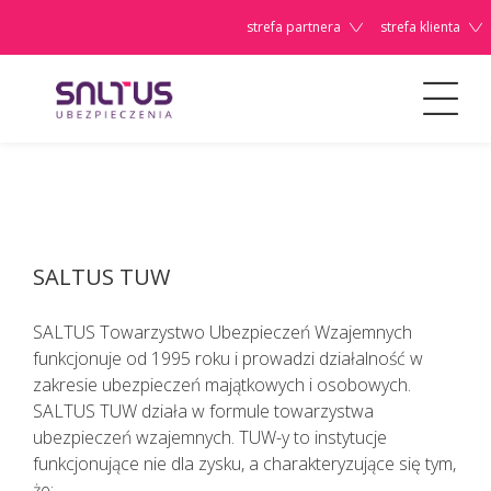
strefa partnera
strefa klienta
O Nas
TUW
Szanowni
Państwo,
SALTUS TUW
SALTUS Towarzystwo Ubezpieczeń Wzajemnych
funkcjonuje od 1995 roku i prowadzi działalność w
zakresie ubezpieczeń majątkowych i osobowych.
SALTUS TUW działa w formule towarzystwa
ubezpieczeń wzajemnych. TUW-y to instytucje
funkcjonujące nie dla zysku, a charakteryzujące się tym,
że: