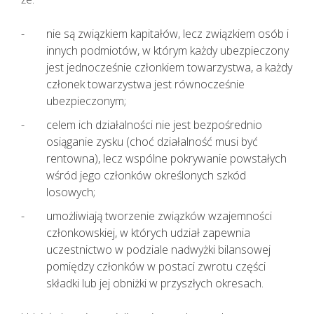
nie są związkiem kapitałów, lecz związkiem osób i
innych podmiotów, w którym każdy ubezpieczony
jest jednocześnie członkiem towarzystwa, a każdy
członek towarzystwa jest równocześnie
ubezpieczonym;
celem ich działalności nie jest bezpośrednio
osiąganie zysku (choć działalność musi być
rentowna), lecz wspólne pokrywanie powstałych
wśród jego członków określonych szkód
losowych;
umożliwiają tworzenie związków wzajemności
członkowskiej, w których udział zapewnia
Pacjenci z objawami infekcji lub
uczestnictwo w podziale nadwyżki bilansowej
podejrzani o zakażenie
pomiędzy członków w postaci zwrotu części
koronawirusem SARS CoV-2
składki lub jej obniżki w przyszłych okresach.
TELEFONICZNIE przełożyli poradę
specjalistyczną na inny termin.