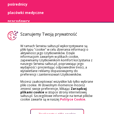
pośrednicy
placówki medyczne
pracodawcy
WSPARCIE
Szanujemy Twoją prywatność
kontakt
W ramach Serwisu saltus.pl wykorzystywane są
pliki typu "cookie" w celu zbierania informacji o
dokumenty
aktywności jego Użytkowników. Dzięki
informacjom zawartym w plikach cookie,
szkody/roszczenia
zapewniamy Użytkownikom komfort korzystania z
naszego Serwisu saltus.pl, poprawiając jego
reklamacje
wydajność i prezentując odpowiednie treści, a
wyświetlane reklamy dopasowujemy do
preferencji i zainteresowań Użytkowników.
Możesz zaakceptować wszystkie lub tylko wybrane
pliki cookie. W dowolnym momencie możesz
zmienić swoje preferencje, klikając
Zarządzaj
plikami cookie
w stopce strony internetowej
saltus.pl. Szczegółowe informacje na temat plików
APLIKACJA SALTUS ZDROWIE
cookie zawarte są w naszej
Polityce Cookie
.