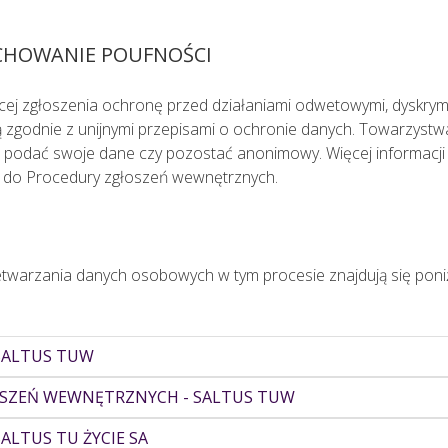
CHOWANIE POUFNOŚCI
j zgłoszenia ochronę przed działaniami odwetowymi, dyskrymin
ą zgodnie z unijnymi przepisami o ochronie danych. Towarzyst
ce podać swoje dane czy pozostać anonimowy. Więcej informacj
k do Procedury zgłoszeń wewnętrznych.
twarzania danych osobowych w tym procesie znajdują się poniż
SALTUS TUW
OSZEŃ WEWNĘTRZNYCH - SALTUS TUW
LTUS TU ŻYCIE SA