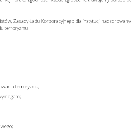
stów, Zasady Ładu Korporacyjnego dla instytucji nadzorowan
iu terroryzmu.
sowaniu terroryzmu;
 wymogami;
owego;