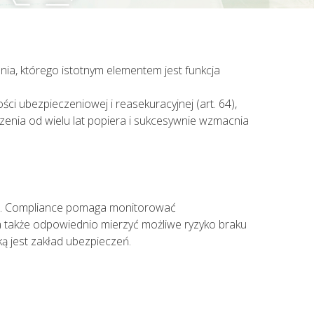
 do lekarza. Lekarz udzielający TELEPORADY
żliwość wystawienia zwolnienia
, którego istotnym elementem jest funkcja
i ubezpieczeniowej i reasekuracyjnej (art. 64),
enia od wielu lat popiera i sukcesywnie wzmacnia
pie. Compliance pomaga monitorować
a także odpowiednio mierzyć możliwe ryzyko braku
ką jest zakład ubezpieczeń.