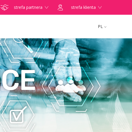
strefa partnera
strefa klienta
PL
ZNIE przełożyli poradę specjalistyczną na
najpierw udzielić TELEPORADY. Tylko w