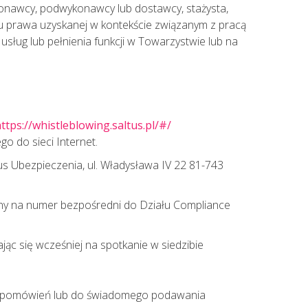
onawcy, podwykonawcy lub dostawcy, stażysta,
niu prawa uzyskanej w kontekście związanym z pracą
ług lub pełnienia funkcji w Towarzystwie lub na
ttps://whistleblowing.saltus.pl/#/
o do sieci Internet.
us Ubezpieczenia, ul. Władysława IV 22 81-743
zny na numer bezpośredni do Działu Compliance
c się wcześniej na spotkanie w siedzibie
ych pomówień lub do świadomego podawania