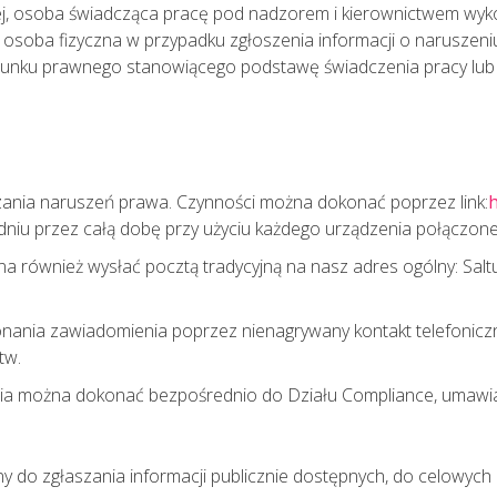
ej, osoba świadcząca pracę pod nadzorem i kierownictwem wyk
że osoba fizyczna w przypadku zgłoszenia informacji o narusze
unku prawnego stanowiącego podstawę świadczenia pracy lub us
ania naruszeń prawa. Czynności można dokonać poprzez link:
h
dniu przez całą dobę przy użyciu każdego urządzenia połączoneg
a również wysłać pocztą tradycyjną na nasz adres ogólny: Salt
onania zawiadomienia poprzez nienagrywany kontakt telefonic
tw.
ia można dokonać bezpośrednio do Działu Compliance, umawiają
ny do zgłaszania informacji publicznie dostępnych, do celow