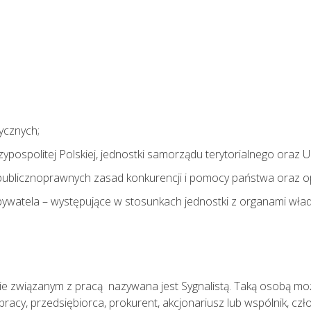
ycznych;
spolitej Polskiej, jednostki samorządu terytorialnego oraz Uni
m publicznoprawnych zasad konkurencji i pomocy państwa oraz
bywatela – występujące w stosunkach jednostki z organami władz
ie związanym z pracą nazywana jest Sygnalistą. Taką osobą m
racy, przedsiębiorca, prokurent, akcjonariusz lub wspólnik, cz