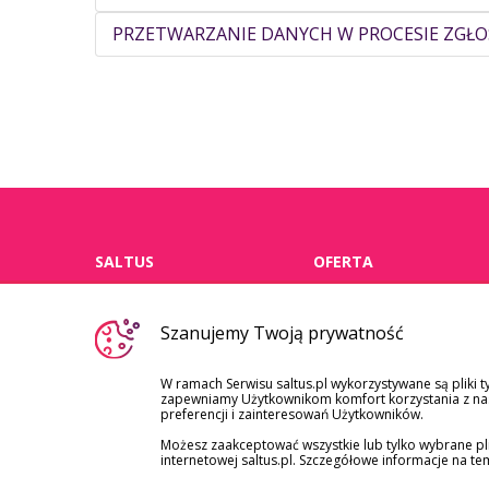
PRZETWARZANIE DANYCH W PROCESIE ZGŁO
SALTUS
OFERTA
o nas
dla klientów
Szanujemy Twoją prywatność
indywidualnych
aktualności
dla firm i instytucji
W ramach Serwisu saltus.pl wykorzystywane są pliki t
kariera
zapewniamy Użytkownikom komfort korzystania z nasz
zdrowie
preferencji i zainteresowań Użytkowników.
zdrowiewpracy.pl
Możesz zaakceptować wszystkie lub tylko wybrane pl
sprawozdania ufk
zrównoważony rozwój
internetowej saltus.pl. Szczegółowe informacje na t
notowania ufk