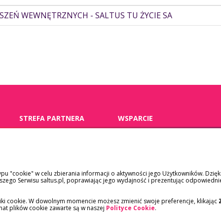
SZEŃ WEWNĘTRZNYCH - SALTUS TU ŻYCIE SA
STREFA PARTNERA
WSPARCIE
pośrednicy
kontakt
placówki medyczne
dokumenty
ypu "cookie" w celu zbierania informacji o aktywności jego Użytkowników. Dzię
pracodawcy
szkody/roszczenia
ego Serwisu saltus.pl, poprawiając jego wydajność i prezentując odpowiedni
reklamacje
iki cookie. W dowolnym momencie możesz zmienić swoje preferencje, klikając
emat plików cookie zawarte są w naszej
Polityce Cookie
.