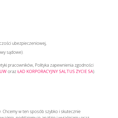
czości ubezpieczeniowej,
awy sądowe).
tyki pracowników, Polityka zapewnienia zgodności
TUW
oraz
ŁAD KORPORACYJNY SALTUS ŻYCIE SA
).
. Chcemy w ten sposób szybko i skutecznie
ważnie, poddajemy je analizie i wyjaśnianiu oraz