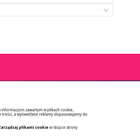
ki informacjom zawartym w plikach cookie,
e treści, a wyświetlane reklamy dopasowujemy do
APLIKACJA SALTUS ZDROWIE
Zarządzaj plikami cookie
w stopce strony