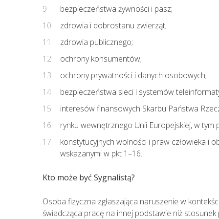
bezpieczeństwa żywności i pasz;
zdrowia i dobrostanu zwierząt;
zdrowia publicznego;
ochrony konsumentów;
ochrony prywatności i danych osobowych;
bezpieczeństwa sieci i systemów teleinformat
interesów finansowych Skarbu Państwa Rzeczypo
rynku wewnętrznego Unii Europejskiej, w ty
konstytucyjnych wolności i praw człowieka i o
wskazanymi w pkt 1–16.
Kto może być Sygnalistą?
Osoba fizyczna zgłaszająca naruszenie w kontekśc
świadcząca pracę na innej podstawie niż stosunek p