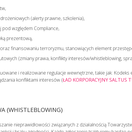
tw,
drożeniowych (alerty prawne, szkolenia),
j pod względem Compliance,
tyką prezentową,
y oraz finansowaniu terroryzmu, stanowiących element przestęp
towych (zmiany prawa, konflikty interesów/whistleblowing, spr
owane i realizowane regulacje wewnętrzne, takie jak: Kodeks e
ądzania konfliktami interesów (
ŁAD KORPORACYJNY SALTUS 
WA (WHISTLEBLOWING)
nie nieprawidłowości związanych z działalnością Towarzystw
nkcji i braku zgodności. Każde zgłoszenie traktujemy bardzo po