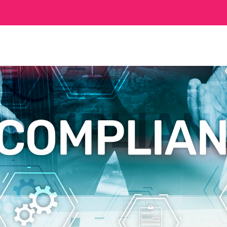
o,
jrzani o zakażenie koronawirusem SARS CoV-2 TELEFONIC
infekcji, zgłaszającemu chęć wizyty u lekarza należy 