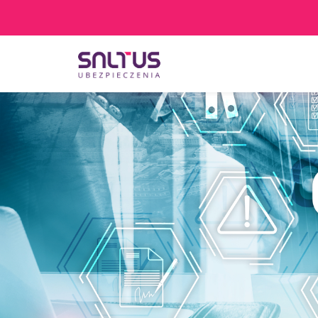
O Nas
COMPLIANCE
Szanowni Państw
Pacjenci z objawami infekcji lub pode
inny termin.
KAŻDEMU pacjentowi, również bez cech 