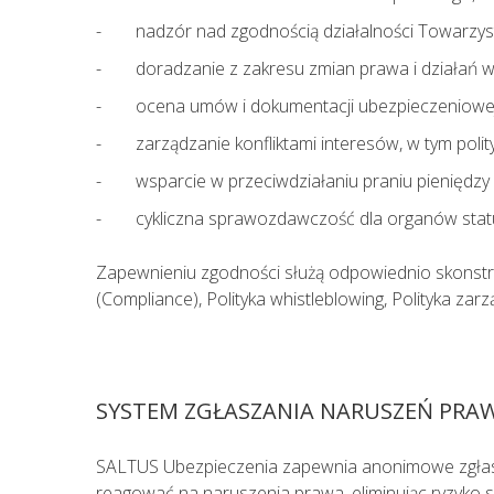
nadzór nad zgodnością działalności Towarzys
doradzanie z zakresu zmian prawa i działań w
ocena umów i dokumentacji ubezpieczeniowe
zarządzanie konfliktami interesów, w tym poli
wsparcie w przeciwdziałaniu praniu pieniędz
cykliczna sprawozdawczość dla organów statu
Zapewnieniu zgodności służą odpowiednio skonstru
(Compliance), Polityka whistleblowing, Polityka zarz
SYSTEM ZGŁASZANIA NARUSZEŃ PRA
SALTUS Ubezpieczenia zapewnia anonimowe zgłasza
reagować na naruszenia prawa, eliminując ryzyko sa