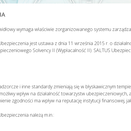
pacjent powinien zostać umówiony na konkretną godzinę
IA
adu medycznego i oceny stanu zdrowia pacjenta ma mo
idłowy wymaga właściwie zorganizowanego systemu zarządzania
ieczenia jest ustawa z dnia 11 września 2015 r. o działalnośc
eczeniowego Solvency II (Wypłacalność II). SALTUS Ubezpiecz
 nadzorcze i inne standardy zmieniają się w błyskawicznym tem
 możliwy wpływ na działalność towarzystw ubezpieczeniowych, 
enie zgodności ma wpływ na reputację instytucji finansowej, ja
ezpieczenia należą m.in.: