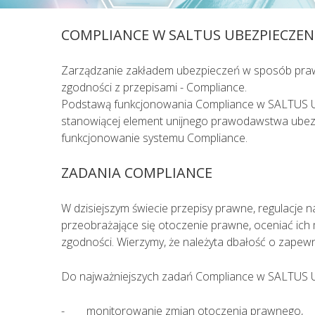
sytuacjach kiedy jest to niezbędne, 
COMPLIANCE W SALTUS UBEZPIECZEN
na podstawie przeprowadzonego wywi
lekarskiego.
Zarządzanie zakładem ubezpieczeń w sposób praw
zgodności z przepisami - Compliance.
Podstawą funkcjonowania Compliance w SALTUS Ubezp
stanowiącej element unijnego prawodawstwa ubezpi
funkcjonowanie systemu Compliance.
ZADANIA COMPLIANCE
W dzisiejszym świecie przepisy prawne, regulacje
przeobrażające się otoczenie prawne, oceniać ich
zgodności. Wierzymy, że należyta dbałość o zapewni
Do najważniejszych zadań Compliance w SALTUS Ub
monitorowanie zmian otoczenia prawnego,