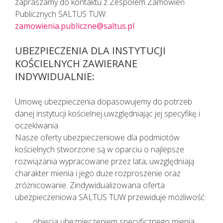
zapraszamy do kontaktu z Zespołem Zamówień
KAŻDEMU pacjentowi, również bez
Publicznych SALTUS TUW:
cech infekcji, zgłaszającemu chęć
zamowienia.publiczne@saltus.pl
wizyty u lekarza należy najpierw
udzielić TELEPORADY. Tylko w
UBEZPIECZENIA DLA INSTYTUCJI
sytuacjach kiedy jest to niezbędne,
KOŚCIELNYCH ZAWIERANE
pacjent powinien zostać umówiony
INDYWIDUALNIE:
na konkretną godzinę do lekarza.
Lekarz udzielający TELEPORADY na
podstawie przeprowadzonego
Umowę ubezpieczenia dopasowujemy do potrzeb
wywiadu medycznego i oceny stanu
danej instytucji kościelnej uwzględniając jej specyfikę i
zdrowia pacjenta ma możliwość
oczekiwania.
wystawienia zwolnienia lekarskiego.
Nasze oferty ubezpieczeniowe dla podmiotów
kościelnych stworzone są w oparciu o najlepsze
rozwiązania wypracowane przez lata, uwzględniają
charakter mienia i jego duże rozproszenie oraz
zróżnicowanie. Zindywidualizowana oferta
ubezpieczeniowa SALTUS TUW przewiduje możliwość:
objęcia ubezpieczeniem specyficznego mienia