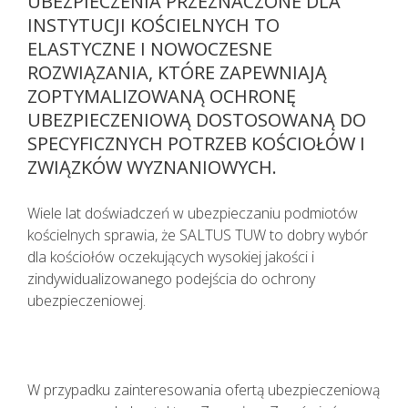
UBEZPIECZENIA PRZEZNACZONE DLA
INSTYTUCJI KOŚCIELNYCH TO
ELASTYCZNE I NOWOCZESNE
ROZWIĄZANIA, KTÓRE ZAPEWNIAJĄ
ZOPTYMALIZOWANĄ OCHRONĘ
UBEZPIECZENIOWĄ DOSTOSOWANĄ DO
SPECYFICZNYCH POTRZEB KOŚCIOŁÓW I
ZWIĄZKÓW WYZNANIOWYCH.
Wiele lat doświadczeń w ubezpieczaniu podmiotów
kościelnych sprawia, że SALTUS TUW to dobry wybór
dla kościołów oczekujących wysokiej jakości i
zindywidualizowanego podejścia do ochrony
ubezpieczeniowej.
Pacjenci z objawami infekcji lub
podejrzani o zakażenie
koronawirusem SARS CoV-2
TELEFONICZNIE przełożyli poradę
W przypadku zainteresowania ofertą ubezpieczeniową
specjalistyczną na inny termin.