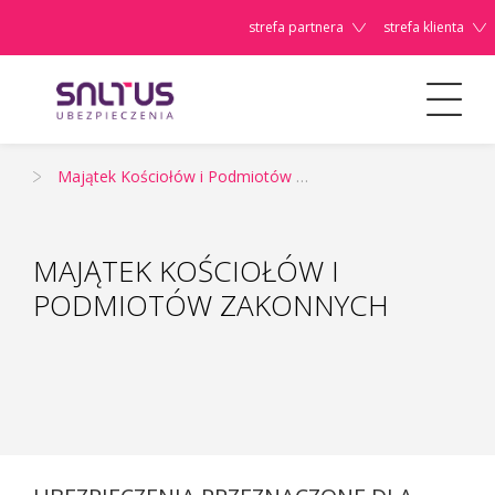
strefa partnera
strefa klienta
Dla Firm/Instytucji
Majątek Firm/Instytucji
Majątek Kościołów i Podmiotów Zakonnych
Szanowni
Państwo,
MAJĄTEK KOŚCIOŁÓW I
PODMIOTÓW ZAKONNYCH