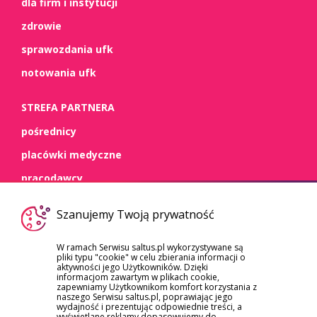
dla firm i instytucji
zdrowie
sprawozdania ufk
notowania ufk
STREFA PARTNERA
pośrednicy
placówki medyczne
pracodawcy
WSPARCIE
Szanujemy Twoją prywatność
kontakt
W ramach Serwisu saltus.pl wykorzystywane są
pliki typu "cookie" w celu zbierania informacji o
dokumenty
aktywności jego Użytkowników. Dzięki
informacjom zawartym w plikach cookie,
szkody/roszczenia
zapewniamy Użytkownikom komfort korzystania z
naszego Serwisu saltus.pl, poprawiając jego
reklamacje
wydajność i prezentując odpowiednie treści, a
wyświetlane reklamy dopasowujemy do