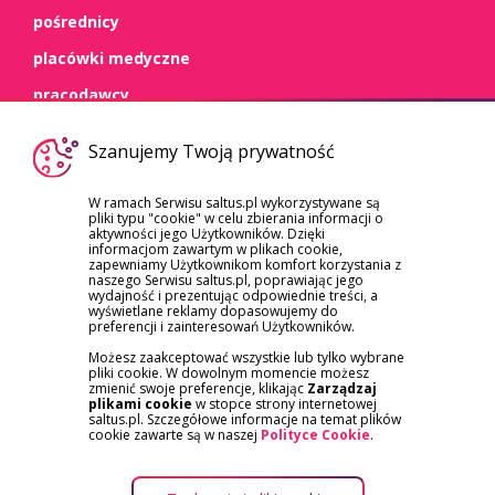
pośrednicy
placówki medyczne
pracodawcy
WSPARCIE
Szanujemy Twoją prywatność
kontakt
W ramach Serwisu saltus.pl wykorzystywane są
pliki typu "cookie" w celu zbierania informacji o
dokumenty
aktywności jego Użytkowników. Dzięki
informacjom zawartym w plikach cookie,
szkody/roszczenia
zapewniamy Użytkownikom komfort korzystania z
naszego Serwisu saltus.pl, poprawiając jego
reklamacje
wydajność i prezentując odpowiednie treści, a
wyświetlane reklamy dopasowujemy do
preferencji i zainteresowań Użytkowników.
Możesz zaakceptować wszystkie lub tylko wybrane
pliki cookie. W dowolnym momencie możesz
zmienić swoje preferencje, klikając
Zarządzaj
plikami cookie
w stopce strony internetowej
saltus.pl. Szczegółowe informacje na temat plików
APLIKACJA SALTUS ZDROWIE
cookie zawarte są w naszej
Polityce Cookie
.