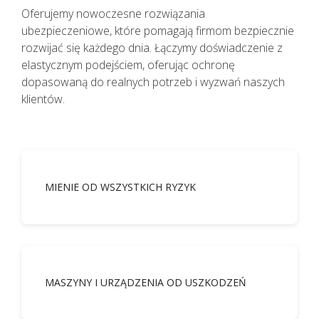
Oferujemy nowoczesne rozwiązania
ubezpieczeniowe, które pomagają firmom bezpiecznie
rozwijać się każdego dnia. Łączymy doświadczenie z
elastycznym podejściem, oferując ochronę
dopasowaną do realnych potrzeb i wyzwań naszych
klientów.
MIENIE OD WSZYSTKICH RYZYK
Pacjenci z objawami infekcji lub
podejrzani o zakażenie
koronawirusem SARS CoV-2
MASZYNY I URZĄDZENIA OD USZKODZEŃ
TELEFONICZNIE przełożyli poradę
specjalistyczną na inny termin.