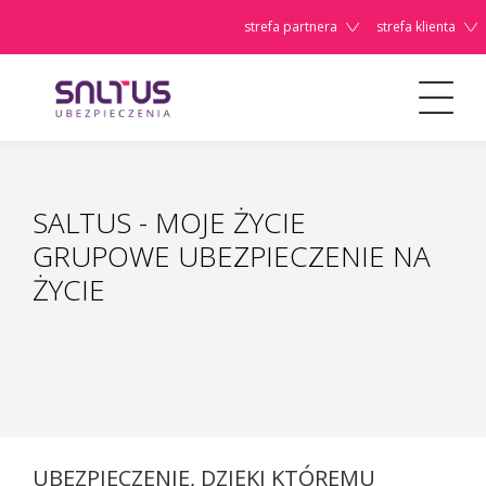
strefa partnera
strefa klienta
Na życie
SALTUS - Moje ŻYCIE
Szanowni
SALTUS - MOJE ŻYCIE
Państwo,
GRUPOWE UBEZPIECZENIE NA
ŻYCIE
UBEZPIECZENIE, DZIĘKI KTÓREMU