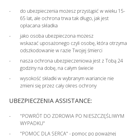
KAŻDEMU pacjentowi, również bez
cech infekcji, zgłaszającemu chęć
do ubezpieczenia możesz przystąpić w wieku 15-
wizyty u lekarza należy najpierw
65 lat, ale ochrona trwa tak długo, jak jest
udzielić TELEPORADY. Tylko w
opłacana składka
sytuacjach kiedy jest to niezbędne,
jako osoba ubezpieczona możesz
pacjent powinien zostać umówiony
wskazać uposażonego czyli osobę, która otrzyma
na konkretną godzinę do lekarza.
odszkodowanie w razie Twojej śmierci
Lekarz udzielający TELEPORADY na
nasza ochrona ubezpieczeniowa jest z Tobą 24
podstawie przeprowadzonego
godziny na dobę, na całym świecie
wywiadu medycznego i oceny stanu
zdrowia pacjenta ma możliwość
wysokość składki w wybranym wariancie nie
wystawienia zwolnienia lekarskiego.
zmieni się przez cały okres ochrony
UBEZPIECZENIA ASSISTANCE:
"POWRÓT DO ZDROWIA PO NIESZCZĘŚLIWYM
WYPADKU"
"POMOC DLA SERCA" - pomoc po poważnej