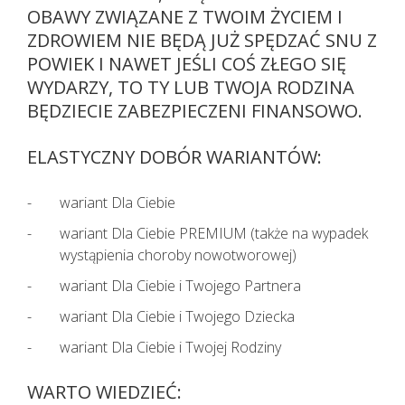
OBAWY ZWIĄZANE Z TWOIM ŻYCIEM I
ZDROWIEM NIE BĘDĄ JUŻ SPĘDZAĆ SNU Z
POWIEK I NAWET JEŚLI COŚ ZŁEGO SIĘ
WYDARZY, TO TY LUB TWOJA RODZINA
BĘDZIECIE ZABEZPIECZENI FINANSOWO.
ELASTYCZNY DOBÓR WARIANTÓW:
wariant Dla Ciebie
wariant Dla Ciebie PREMIUM (także na wypadek
wystąpienia choroby nowotworowej)
wariant Dla Ciebie i Twojego Partnera
Pacjenci z objawami infekcji lub
wariant Dla Ciebie i Twojego Dziecka
podejrzani o zakażenie
wariant Dla Ciebie i Twojej Rodziny
koronawirusem SARS CoV-2
TELEFONICZNIE przełożyli poradę
WARTO WIEDZIEĆ:
specjalistyczną na inny termin.