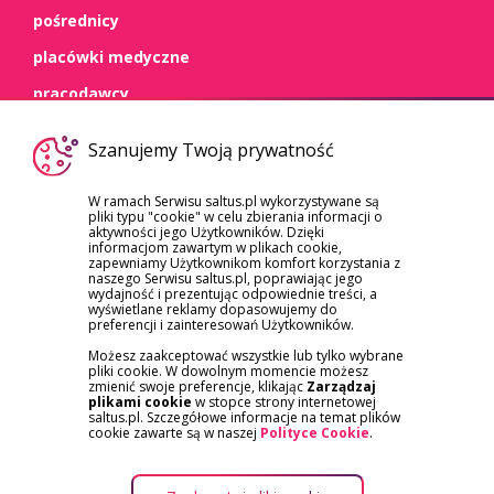
pośrednicy
placówki medyczne
pracodawcy
WSPARCIE
Szanujemy Twoją prywatność
kontakt
W ramach Serwisu saltus.pl wykorzystywane są
pliki typu "cookie" w celu zbierania informacji o
dokumenty
aktywności jego Użytkowników. Dzięki
informacjom zawartym w plikach cookie,
szkody/roszczenia
zapewniamy Użytkownikom komfort korzystania z
naszego Serwisu saltus.pl, poprawiając jego
reklamacje
wydajność i prezentując odpowiednie treści, a
wyświetlane reklamy dopasowujemy do
preferencji i zainteresowań Użytkowników.
Możesz zaakceptować wszystkie lub tylko wybrane
pliki cookie. W dowolnym momencie możesz
zmienić swoje preferencje, klikając
Zarządzaj
plikami cookie
w stopce strony internetowej
saltus.pl. Szczegółowe informacje na temat plików
APLIKACJA SALTUS ZDROWIE
cookie zawarte są w naszej
Polityce Cookie
.