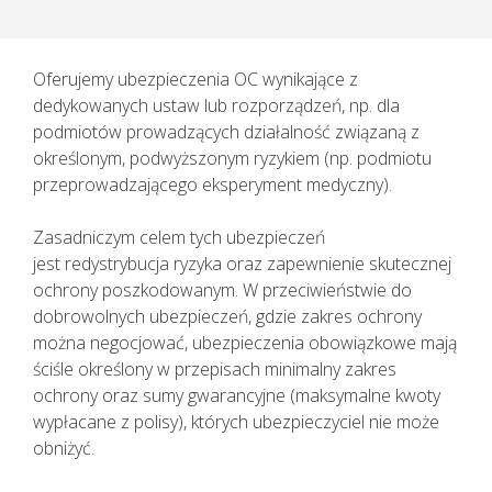
Oferujemy ubezpieczenia OC wynikające z
dedykowanych ustaw lub rozporządzeń, np. dla
podmiotów prowadzących działalność związaną z
określonym, podwyższonym ryzykiem (np. podmiotu
przeprowadzającego eksperyment medyczny).
Zasadniczym celem tych ubezpieczeń
jest redystrybucja ryzyka oraz zapewnienie skutecznej
ochrony poszkodowanym. W przeciwieństwie do
dobrowolnych ubezpieczeń, gdzie zakres ochrony
można negocjować, ubezpieczenia obowiązkowe mają
ściśle określony w przepisach minimalny zakres
Pacjenci z objawami infekcji lub
ochrony oraz sumy gwarancyjne (maksymalne kwoty
podejrzani o zakażenie
wypłacane z polisy), których ubezpieczyciel nie może
koronawirusem SARS CoV-2
obniżyć.
TELEFONICZNIE przełożyli poradę
specjalistyczną na inny termin.