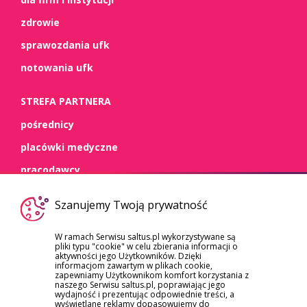
zdrowie
sprawozdania ufk
notowania ufk
STREFA PARTNERA
pośrednicy
placówki medyczne
pracodawcy
WSPARCIE
Szanujemy Twoją prywatność
kontakt
W ramach Serwisu saltus.pl wykorzystywane są
pliki typu "cookie" w celu zbierania informacji o
dokumenty
aktywności jego Użytkowników. Dzięki
informacjom zawartym w plikach cookie,
szkody/roszczenia
zapewniamy Użytkownikom komfort korzystania z
naszego Serwisu saltus.pl, poprawiając jego
reklamacje
wydajność i prezentując odpowiednie treści, a
wyświetlane reklamy dopasowujemy do