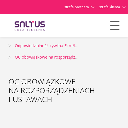
strefa partnera
strefa klienta
Dla Firm/Instytucji
Odpowiedzialność cywilna Firm/Instytucji i EKO
Szanowni
OC obowiązkowe na rozporządzeniach i ustawach
Państwo,
OC OBOWIĄZKOWE
NA ROZPORZĄDZENIACH
I USTAWACH