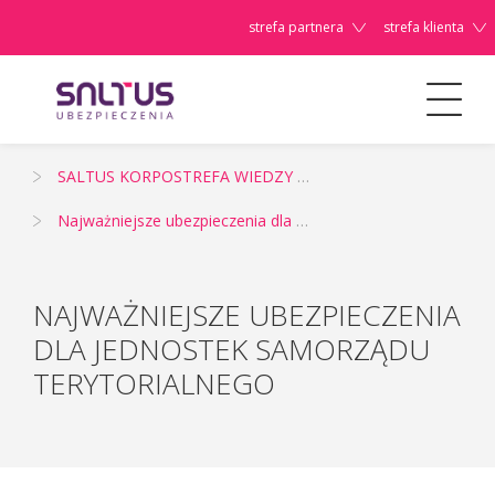
strefa partnera
strefa klienta
Dla Firm/Instytucji
SALTUS KORPOSTREFA WIEDZY - źródło informacji o ubezpieczeniach korporacyjnych i zarządzaniu ryzykiem
Szanowni
Najważniejsze ubezpieczenia dla Jednostek Samorządu Terytorialnego
Państwo,
NAJWAŻNIEJSZE UBEZPIECZENIA
DLA JEDNOSTEK SAMORZĄDU
TERYTORIALNEGO