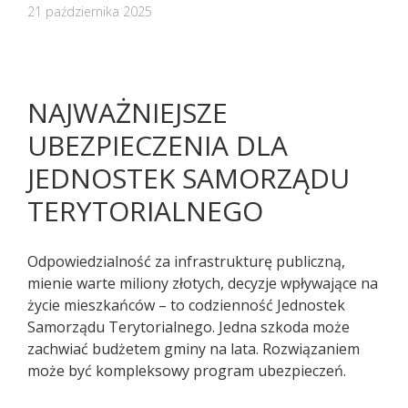
21 października 2025
NAJWAŻNIEJSZE
UBEZPIECZENIA DLA
JEDNOSTEK SAMORZĄDU
TERYTORIALNEGO
Odpowiedzialność za infrastrukturę publiczną,
mienie warte miliony złotych, decyzje wpływające na
życie mieszkańców – to codzienność Jednostek
Pacjenci z objawami infekcji lub
Samorządu Terytorialnego. Jedna szkoda może
podejrzani o zakażenie
zachwiać budżetem gminy na lata. Rozwiązaniem
koronawirusem SARS CoV-2
może być kompleksowy program ubezpieczeń.
TELEFONICZNIE przełożyli poradę
specjalistyczną na inny termin.