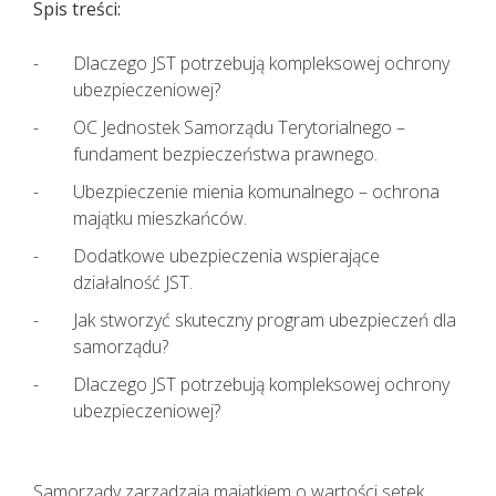
Spis treści:
KAŻDEMU pacjentowi, również bez
cech infekcji, zgłaszającemu chęć
wizyty u lekarza należy najpierw
Dlaczego JST potrzebują kompleksowej ochrony
udzielić TELEPORADY. Tylko w
ubezpieczeniowej?
sytuacjach kiedy jest to niezbędne,
OC Jednostek Samorządu Terytorialnego –
pacjent powinien zostać umówiony
fundament bezpieczeństwa prawnego.
na konkretną godzinę do lekarza.
Ubezpieczenie mienia komunalnego – ochrona
Lekarz udzielający TELEPORADY na
majątku mieszkańców.
podstawie przeprowadzonego
wywiadu medycznego i oceny stanu
Dodatkowe ubezpieczenia wspierające
zdrowia pacjenta ma możliwość
działalność JST.
wystawienia zwolnienia lekarskiego.
Jak stworzyć skuteczny program ubezpieczeń dla
samorządu?
Dlaczego JST potrzebują kompleksowej ochrony
ubezpieczeniowej?
Samorządy zarządzają majątkiem o wartości setek