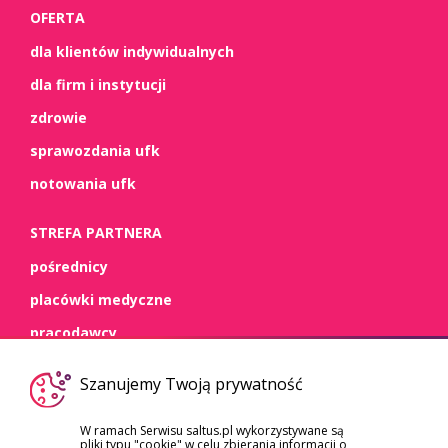
OFERTA
dla klientów indywidualnych
dla firm i instytucji
zdrowie
sprawozdania ufk
notowania ufk
STREFA PARTNERA
pośrednicy
placówki medyczne
pracodawcy
WSPARCIE
Szanujemy Twoją prywatność
kontakt
W ramach Serwisu saltus.pl wykorzystywane są
pliki typu "cookie" w celu zbierania informacji o