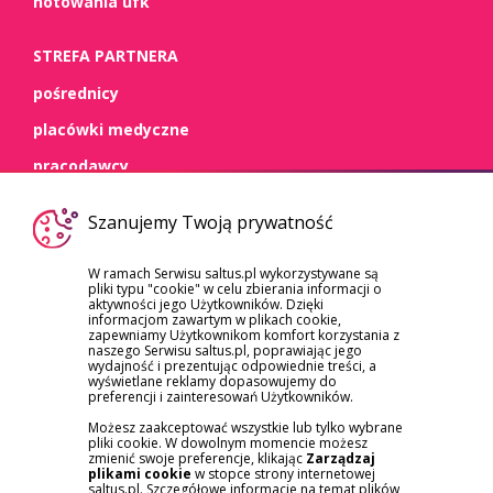
notowania ufk
STREFA PARTNERA
pośrednicy
placówki medyczne
pracodawcy
WSPARCIE
Szanujemy Twoją prywatność
kontakt
W ramach Serwisu saltus.pl wykorzystywane są
pliki typu "cookie" w celu zbierania informacji o
dokumenty
aktywności jego Użytkowników. Dzięki
informacjom zawartym w plikach cookie,
szkody/roszczenia
zapewniamy Użytkownikom komfort korzystania z
naszego Serwisu saltus.pl, poprawiając jego
reklamacje
wydajność i prezentując odpowiednie treści, a
wyświetlane reklamy dopasowujemy do
preferencji i zainteresowań Użytkowników.
Możesz zaakceptować wszystkie lub tylko wybrane
pliki cookie. W dowolnym momencie możesz
zmienić swoje preferencje, klikając
Zarządzaj
plikami cookie
w stopce strony internetowej
saltus.pl. Szczegółowe informacje na temat plików