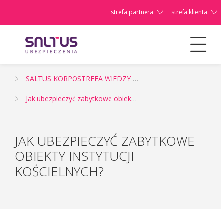
strefa partnera
strefa klienta
Dla Firm/Instytucji
SALTUS KORPOSTREFA WIEDZY - źródło informacji o ubezpieczeniach korporacyjnych i zarządzaniu ryzykiem
Szanowni
Jak ubezpieczyć zabytkowe obiekty instytucji kościelnych?
Państwo,
JAK UBEZPIECZYĆ ZABYTKOWE
OBIEKTY INSTYTUCJI
KOŚCIELNYCH?