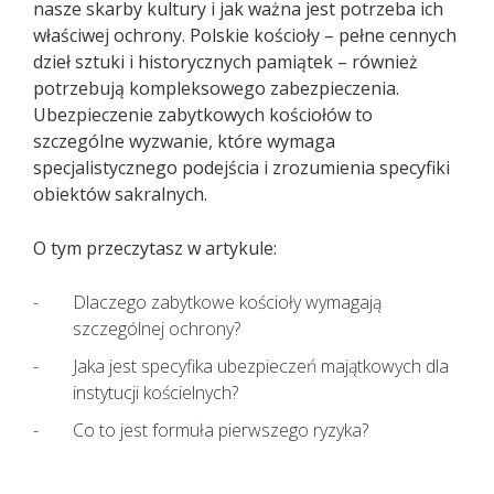
nasze skarby kultury i jak ważna jest potrzeba ich
KAŻDEMU pacjentowi, również bez
właściwej ochrony. Polskie kościoły – pełne cennych
cech infekcji, zgłaszającemu chęć
dzieł sztuki i historycznych pamiątek – również
wizyty u lekarza należy najpierw
potrzebują kompleksowego zabezpieczenia.
udzielić TELEPORADY. Tylko w
Ubezpieczenie zabytkowych kościołów to
sytuacjach kiedy jest to niezbędne,
szczególne wyzwanie, które wymaga
pacjent powinien zostać umówiony
specjalistycznego podejścia i zrozumienia specyfiki
na konkretną godzinę do lekarza.
obiektów sakralnych.
Lekarz udzielający TELEPORADY na
podstawie przeprowadzonego
wywiadu medycznego i oceny stanu
O tym przeczytasz w artykule:
zdrowia pacjenta ma możliwość
wystawienia zwolnienia lekarskiego.
Dlaczego zabytkowe kościoły wymagają
szczególnej ochrony?
Jaka jest specyfika ubezpieczeń majątkowych dla
instytucji kościelnych?
Co to jest formuła pierwszego ryzyka?