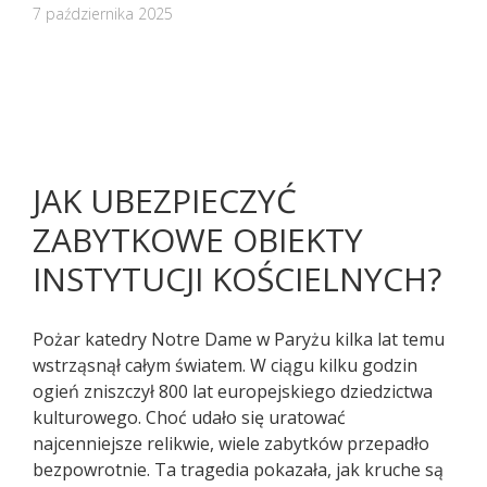
7 października 2025
JAK UBEZPIECZYĆ
ZABYTKOWE OBIEKTY
INSTYTUCJI KOŚCIELNYCH?
Pożar katedry Notre Dame w Paryżu kilka lat temu
wstrząsnął całym światem. W ciągu kilku godzin
Pacjenci z objawami infekcji lub
ogień zniszczył 800 lat europejskiego dziedzictwa
podejrzani o zakażenie
kulturowego. Choć udało się uratować
koronawirusem SARS CoV-2
najcenniejsze relikwie, wiele zabytków przepadło
TELEFONICZNIE przełożyli poradę
bezpowrotnie. Ta tragedia pokazała, jak kruche są
specjalistyczną na inny termin.