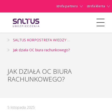
strefa partnera
strefa klienta
Dla Firm/Instytucji
SALTUS KORPOSTREFA WIEDZY - źródło informacji o ubezpieczeniach korporacyjnych i zarządzaniu ryzykiem
Szanowni
Jak działa OC biura rachunkowego?
Państwo,
JAK DZIAŁA OC BIURA
RACHUNKOWEGO?
5 listopada 2025