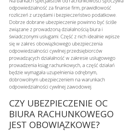
Na barkach specjalistów od rachunkowości spoczywa
KAŻDEMU pacjentowi, również bez
odpowiedzialność za finanse firm, prawidłowość
cech infekcji, zgłaszającemu chęć
rozliczeń z urzędami i bezpieczeństwo podatkowe.
wizyty u lekarza należy najpierw
Dobrze dobrane ubezpieczenie powinno być ściśle
udzielić TELEPORADY. Tylko w
związane z prowadzoną działalnością biura i
sytuacjach kiedy jest to niezbędne,
świadczonymi usługami. Część z nich idealnie wpisze
pacjent powinien zostać umówiony
się w zakres obowiązkowego ubezpieczenia
na konkretną godzinę do lekarza.
odpowiedzialności cywilnej przedsiębiorców
Lekarz udzielający TELEPORADY na
prowadzących działalność w zakresie usługowego
podstawie przeprowadzonego
prowadzenia ksiąg rachunkowych, a część działań
wywiadu medycznego i oceny stanu
będzie wymagała uzupełnienia odrębnym,
zdrowia pacjenta ma możliwość
dobrowolnym ubezpieczeniem na warunkach
wystawienia zwolnienia lekarskiego.
odpowiedzialności cywilnej zawodowej.
CZY UBEZPIECZENIE OC
BIURA RACHUNKOWEGO
JEST OBOWIĄZKOWE?