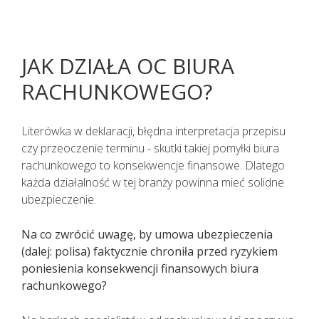
JAK DZIAŁA OC BIURA
RACHUNKOWEGO?
Literówka w deklaracji, błędna interpretacja przepisu
czy przeoczenie terminu - skutki takiej pomyłki biura
rachunkowego to konsekwencje finansowe. Dlatego
każda działalność w tej branży powinna mieć solidne
ubezpieczenie.
Na co zwrócić uwagę, by umowa ubezpieczenia
Pacjenci z objawami infekcji lub
(dalej: polisa) faktycznie chroniła przed ryzykiem
podejrzani o zakażenie
poniesienia konsekwencji finansowych biura
koronawirusem SARS CoV-2
rachunkowego?
TELEFONICZNIE przełożyli poradę
specjalistyczną na inny termin.