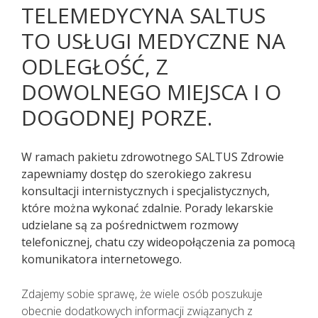
TELEMEDYCYNA SALTUS
TO USŁUGI MEDYCZNE NA
ODLEGŁOŚĆ, Z
DOWOLNEGO MIEJSCA I O
DOGODNEJ PORZE.
W ramach pakietu zdrowotnego SALTUS Zdrowie
zapewniamy dostęp do szerokiego zakresu
konsultacji internistycznych i specjalistycznych,
które można wykonać zdalnie. Porady lekarskie
udzielane są za pośrednictwem rozmowy
Pacjenci z objawami infekcji lub
telefonicznej, chatu czy wideopołączenia za pomocą
podejrzani o zakażenie
komunikatora internetowego.
koronawirusem SARS CoV-2
TELEFONICZNIE przełożyli poradę
Zdajemy sobie sprawę, że wiele osób poszukuje
specjalistyczną na inny termin.
obecnie dodatkowych informacji związanych z