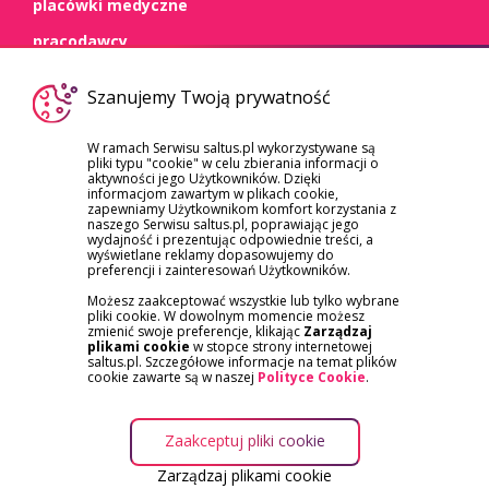
placówki medyczne
pracodawcy
WSPARCIE
Szanujemy Twoją prywatność
kontakt
W ramach Serwisu saltus.pl wykorzystywane są
pliki typu "cookie" w celu zbierania informacji o
dokumenty
aktywności jego Użytkowników. Dzięki
informacjom zawartym w plikach cookie,
szkody/roszczenia
zapewniamy Użytkownikom komfort korzystania z
naszego Serwisu saltus.pl, poprawiając jego
reklamacje
wydajność i prezentując odpowiednie treści, a
wyświetlane reklamy dopasowujemy do
preferencji i zainteresowań Użytkowników.
Możesz zaakceptować wszystkie lub tylko wybrane
pliki cookie. W dowolnym momencie możesz
zmienić swoje preferencje, klikając
Zarządzaj
plikami cookie
w stopce strony internetowej
saltus.pl. Szczegółowe informacje na temat plików
APLIKACJA SALTUS ZDROWIE
cookie zawarte są w naszej
Polityce Cookie
.
Zaakceptuj pliki cookie
© Saltus Ubezpieczenia
REGULAMINY I POLITYKA COOKIES
Zarządzaj plikami cookie
OCHRONA DANYCH
ZARZĄDZAJ PLIKAMI COOKIE