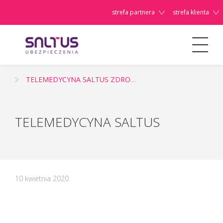
strefa partnera
strefa klienta
Aktualności
TELEMEDYCYNA SALTUS ZDROWIE
Szanowni
Państwo,
TELEMEDYCYNA SALTUS
10 kwietnia 2020