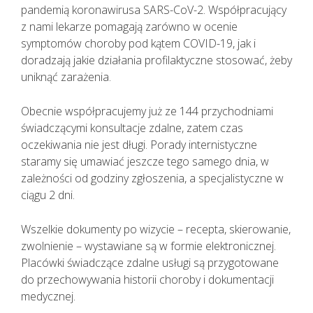
KAŻDEMU pacjentowi, również bez
pandemią koronawirusa SARS-CoV-2. Współpracujący
cech infekcji, zgłaszającemu chęć
z nami lekarze pomagają zarówno w ocenie
wizyty u lekarza należy najpierw
symptomów choroby pod kątem COVID-19, jak i
udzielić TELEPORADY. Tylko w
doradzają jakie działania profilaktyczne stosować, żeby
sytuacjach kiedy jest to niezbędne,
uniknąć zarażenia.
pacjent powinien zostać umówiony
na konkretną godzinę do lekarza.
Obecnie współpracujemy już ze 144 przychodniami
Lekarz udzielający TELEPORADY na
świadczącymi konsultacje zdalne, zatem czas
podstawie przeprowadzonego
oczekiwania nie jest długi. Porady internistyczne
wywiadu medycznego i oceny stanu
staramy się umawiać jeszcze tego samego dnia, w
zdrowia pacjenta ma możliwość
zależności od godziny zgłoszenia, a specjalistyczne w
wystawienia zwolnienia lekarskiego.
ciągu 2 dni.
Wszelkie dokumenty po wizycie – recepta, skierowanie,
zwolnienie – wystawiane są w formie elektronicznej.
Placówki świadczące zdalne usługi są przygotowane
do przechowywania historii choroby i dokumentacji
medycznej.