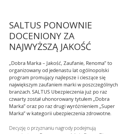
SALTUS PONOWNIE
DOCENIONY ZA
NAJWYŻSZĄ JAKOŚĆ
„Dobra Marka – Jakość, Zaufanie, Renoma” to
organizowany od jedenastu lat ogólnopolski
program promujący najlepsze i cieszące się
największym zaufaniem marki w poszczególnych
branżach. SALTUS Ubezpieczenia już po raz
czwarty został uhonorowany tytułem „Dobra
Pacjenci z objawami infekcji lub
Marka” oraz po raz drugi wyróżnieniem „Super
podejrzani o zakażenie
Marka” w kategorii ubezpieczenia zdrowotne.
koronawirusem SARS CoV-2
TELEFONICZNIE przełożyli poradę
Decyzję o przyznaniu nagrody podejmują
specjalistyczną na inny termin.