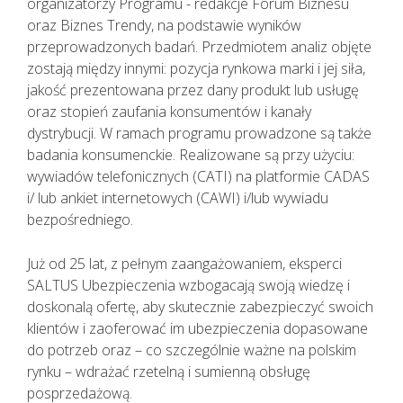
organizatorzy Programu - redakcje Forum Biznesu
KAŻDEMU pacjentowi, również bez
oraz Biznes Trendy, na podstawie wyników
cech infekcji, zgłaszającemu chęć
przeprowadzonych badań. Przedmiotem analiz objęte
wizyty u lekarza należy najpierw
zostają między innymi: pozycja rynkowa marki i jej siła,
udzielić TELEPORADY. Tylko w
jakość prezentowana przez dany produkt lub usługę
sytuacjach kiedy jest to niezbędne,
oraz stopień zaufania konsumentów i kanały
pacjent powinien zostać umówiony
dystrybucji. W ramach programu prowadzone są także
na konkretną godzinę do lekarza.
badania konsumenckie. Realizowane są przy użyciu:
Lekarz udzielający TELEPORADY na
wywiadów telefonicznych (CATI) na platformie CADAS
podstawie przeprowadzonego
i/ lub ankiet internetowych (CAWI) i/lub wywiadu
wywiadu medycznego i oceny stanu
bezpośredniego.
zdrowia pacjenta ma możliwość
wystawienia zwolnienia lekarskiego.
Już od 25 lat, z pełnym zaangażowaniem, eksperci
SALTUS Ubezpieczenia wzbogacają swoją wiedzę i
doskonalą ofertę, aby skutecznie zabezpieczyć swoich
klientów i zaoferować im ubezpieczenia dopasowane
do potrzeb oraz – co szczególnie ważne na polskim
rynku – wdrażać rzetelną i sumienną obsługę
posprzedażową.