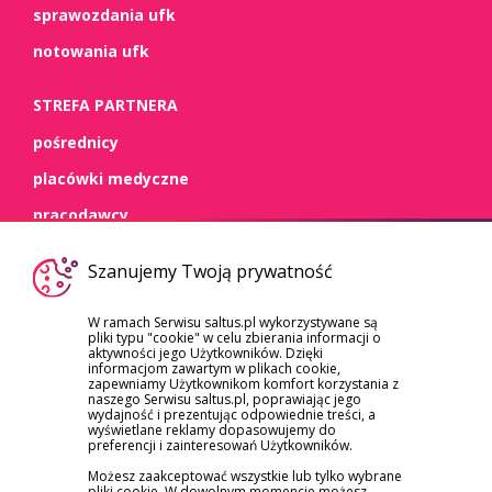
sprawozdania ufk
notowania ufk
STREFA PARTNERA
pośrednicy
placówki medyczne
pracodawcy
WSPARCIE
Szanujemy Twoją prywatność
kontakt
W ramach Serwisu saltus.pl wykorzystywane są
pliki typu "cookie" w celu zbierania informacji o
dokumenty
aktywności jego Użytkowników. Dzięki
informacjom zawartym w plikach cookie,
szkody/roszczenia
zapewniamy Użytkownikom komfort korzystania z
naszego Serwisu saltus.pl, poprawiając jego
reklamacje
wydajność i prezentując odpowiednie treści, a
wyświetlane reklamy dopasowujemy do
preferencji i zainteresowań Użytkowników.
Możesz zaakceptować wszystkie lub tylko wybrane
pliki cookie. W dowolnym momencie możesz