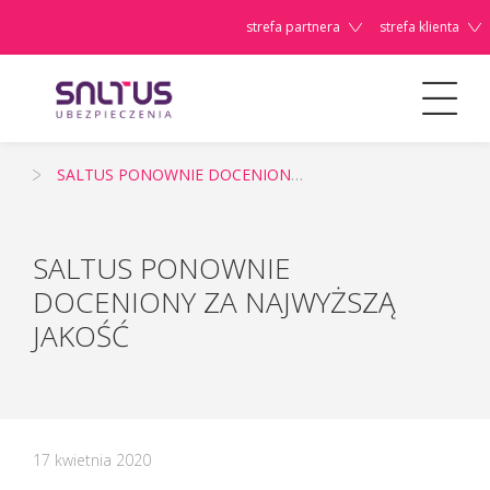
strefa partnera
strefa klienta
Aktualności
SALTUS PONOWNIE DOCENIONY ZA NAJWYŻSZĄ JAKOŚĆ
Szanowni
Państwo,
SALTUS PONOWNIE
DOCENIONY ZA NAJWYŻSZĄ
JAKOŚĆ
17 kwietnia 2020