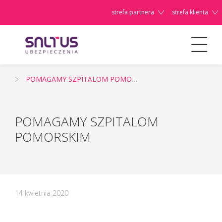
strefa partnera
strefa klienta
Aktualności
POMAGAMY SZPITALOM POMORSKIM
Szanowni
Państwo,
POMAGAMY SZPITALOM
POMORSKIM
14 kwietnia 2020