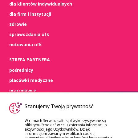
dla klientów indywidualnych
dla firm i instytucji
zdrowie
sprawozdania ufk
notowania ufk
STREFA PARTNERA
pośrednicy
placówki medyczne
pracodawcy
WSPARCIE
Szanujemy Twoją prywatność
kontakt
W ramach Serwisu saltus.pl wykorzystywane są
pliki typu "cookie" w celu zbierania informacji o
dokumenty
aktywności jego Użytkowników. Dzięki
informacjom zawartym w plikach cookie,
szkody/roszczenia
zapewniamy Użytkownikom komfort korzystania z