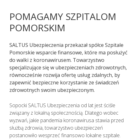
POMAGAMY SZPITALOM
POMORSKIM
SALTUS Ubezpieczenia przekazał spółce Szpitale
Pomorskie wsparcie finansowe, które ma posłużyć
do walki z koronawirusem. Towarzystwo
specjalizujące się w ubezpieczeniach zdrowotnych,
równocześnie rozwija ofertę usług zdalnych, by
zapewnić bezpieczne korzystanie ze świadczeń
zdrowotnych swoim ubezpieczonym.
Pacjenci z objawami infekcji lub
Sopocki SALTUS Ubezpieczenia od lat jest ściśle
podejrzani o zakażenie
związany z lokalną społecznością. Dlatego wobec
koronawirusem SARS CoV-2
wyzwań, jakie pandemia koronawirusa stawia przed
TELEFONICZNIE przełożyli poradę
służbą zdrowia, towarzystwo ubezpieczeń
specjalistyczną na inny termin.
postanowiło wesprzeć finansowo lokalne szpitale.