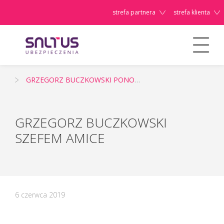
strefa partnera
strefa klienta
Aktualności
GRZEGORZ BUCZKOWSKI PONOWNIE SZEFEM AMICE
Szanowni
Państwo,
GRZEGORZ BUCZKOWSKI
SZEFEM AMICE
6 czerwca 2019