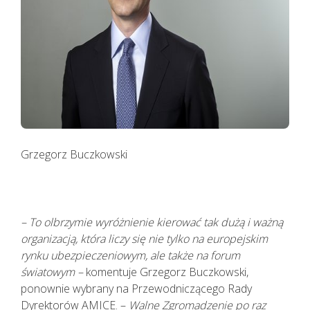
KAŻDEMU pacjentowi, również bez
cech infekcji, zgłaszającemu chęć
wizyty u lekarza należy najpierw
udzielić TELEPORADY. Tylko w
sytuacjach kiedy jest to niezbędne,
pacjent powinien zostać umówiony
na konkretną godzinę do lekarza.
Lekarz udzielający TELEPORADY na
podstawie przeprowadzonego
Grzegorz Buczkowski
wywiadu medycznego i oceny stanu
zdrowia pacjenta ma możliwość
wystawienia zwolnienia lekarskiego.
– To olbrzymie wyróżnienie kierować tak dużą i ważną
organizacją, która liczy się nie tylko na europejskim
rynku ubezpieczeniowym, ale także na forum
światowym –
komentuje Grzegorz Buczkowski,
ponownie wybrany na Przewodniczącego Rady
Dyrektorów AMICE. –
Walne Zgromadzenie po raz