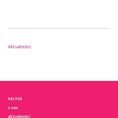
Aktualności
SALTUS
o nas
aktualności