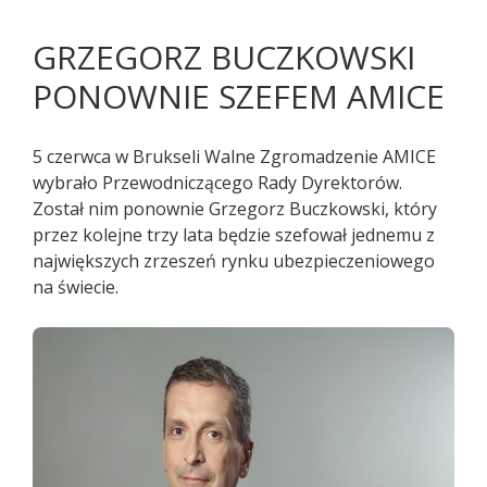
GRZEGORZ BUCZKOWSKI
PONOWNIE SZEFEM AMICE
5 czerwca w Brukseli Walne Zgromadzenie AMICE
wybrało Przewodniczącego Rady Dyrektorów.
Został nim ponownie Grzegorz Buczkowski, który
przez kolejne trzy lata będzie szefował jednemu z
największych zrzeszeń rynku ubezpieczeniowego
na świecie.
Pacjenci z objawami infekcji lub
podejrzani o zakażenie
koronawirusem SARS CoV-2
TELEFONICZNIE przełożyli poradę
specjalistyczną na inny termin.