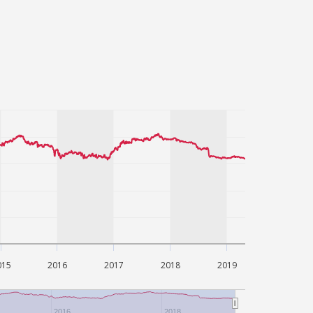
 do lekarza. Lekarz udzielający TELEPORADY
żliwość wystawienia zwolnienia
015
2016
2017
2018
2019
2016
2018