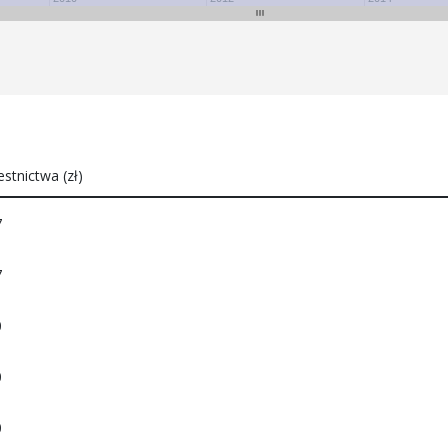
stnictwa (zł)
7
7
0
0
0