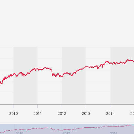
pacjent powinien zostać umówiony na konkretną godzinę
adu medycznego i oceny stanu zdrowia pacjenta ma mo
2010
2011
2012
2013
2014
2
2010
2012
2014