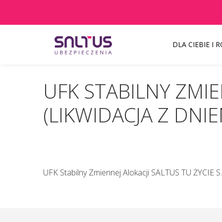
DLA CIEBIE I 
UFK STABILNY ZMIEN
Szanowni Państw
(LIKWIDACJA Z DNIE
UFK Stabilny Zmiennej Alokacji SALTUS TU ŻYCIE S.
Pacjenci z objawami infekcji lub pode
inny termin.
KAŻDEMU pacjentowi, również bez cech 