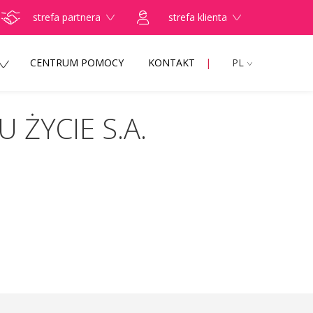
strefa partnera
strefa klienta
CENTRUM POMOCY
KONTAKT
PL
 ŻYCIE S.A.
ZNIE przełożyli poradę specjalistyczną na
najpierw udzielić TELEPORADY. Tylko w