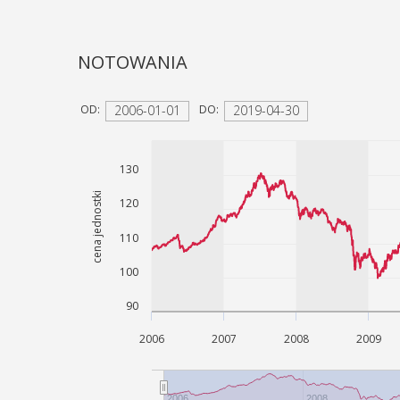
sytuacjach kiedy jest to niezbędne, 
na podstawie przeprowadzonego wywi
NOTOWANIA
lekarskiego.
OD:
2006-01-01
DO:
2019-04-30
130
cena jednostki
120
110
100
90
2006
2007
2008
2009
2006
2008