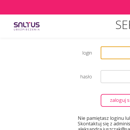
SE
login
hasło
zaloguj s
Nie pamiętasz loginu lu
Skontaktuj się z admini
aleksandra.juszczak@sal